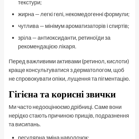
текстури;
жирна — легкі гелі, некомедогенні формули;
чутлива — мінімум ароматизаторів і спиртів;
зріла — антиоксиданти, ретиноїди за
рекомендацією лікаря.
Перед важливими активами (ретинол, кислоти)
краще консультуватися з дерматологом, щоб
не спровокувати опіки, лущення та пігментацію.
Гігієна та корисні звички
Ми часто недооцінюємо дрібниці. Саме вони
нерідко стають причиною прищів, подразнення
та висипань.
регулярна зміна наволочок;