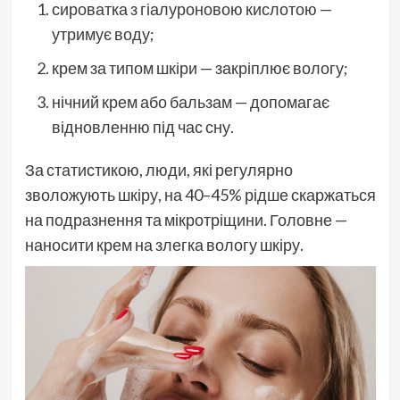
сироватка з гіалуроновою кислотою —
утримує воду;
крем за типом шкіри — закріплює вологу;
нічний крем або бальзам — допомагає
відновленню під час сну.
За статистикою, люди, які регулярно
зволожують шкіру, на 40–45% рідше скаржаться
на подразнення та мікротріщини. Головне —
наносити крем на злегка вологу шкіру.