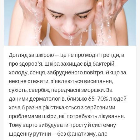
Догляд за шкірою — це не про модні тренди, а
про здоров’я. Шкіра захищає від бактерій,
холоду, сонця, забрудненого повітря. Якщо за
нею не стежити, з’являються висипання,
сухість, свербіж, передчасні зморшки. За
даними дерматологів, близько 65–70% людей
хоча б раз на рік стикаються з серйозними
проблемами шкіри, які потребують лікування.
Тому варто вибудувати просту й системну
щоденну рутини — без фанатизму, але