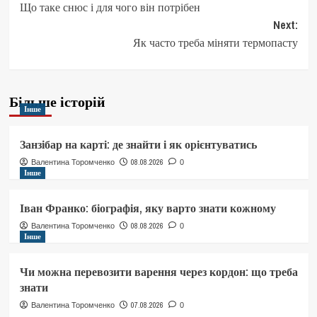
Що таке снюс і для чого він потрібен
navigation
Next:
Як часто треба міняти термопасту
Більше історій
Інше
Занзібар на карті: де знайти і як орієнтуватись
08.08.2026
Валентина Торомченко
0
Інше
Іван Франко: біографія, яку варто знати кожному
08.08.2026
Валентина Торомченко
0
Інше
Чи можна перевозити варення через кордон: що треба
знати
07.08.2026
Валентина Торомченко
0