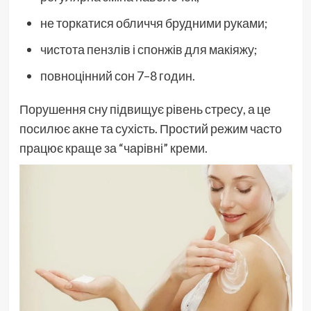
не торкатися обличчя брудними руками;
чистота пензлів і спонжів для макіяжу;
повноцінний сон 7–8 годин.
Порушення сну підвищує рівень стресу, а це
посилює акне та сухість. Простий режим часто
працює краще за “чарівні” креми.