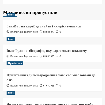
Можливо, ви пропустили
Інше
Занзібар на карті: де знайти і як орієнтуватись
08.08.2026
Валентина Торомченко
0
Інше
Іван Франко: біографія, яку варто знати кожному
08.08.2026
Валентина Торомченко
0
Привітання
Привітання з днем народження мамі своїми словами до
сліз
07.08.2026
Валентина Торомченко
0
Інше
Чи можна перевозити варення через кордон: що треба