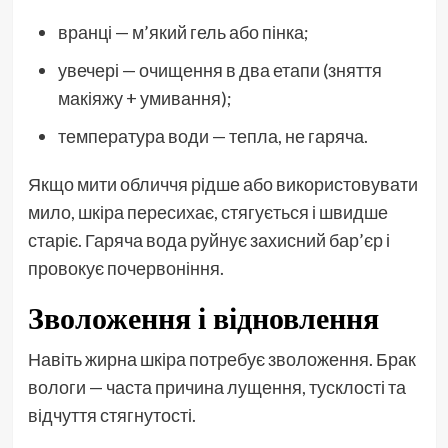
вранці — м’який гель або пінка;
увечері — очищення в два етапи (зняття
макіяжу + умивання);
температура води — тепла, не гаряча.
Якщо мити обличчя рідше або використовувати
мило, шкіра пересихає, стягується і швидше
старіє. Гаряча вода руйнує захисний бар’єр і
провокує почервоніння.
Зволоження і відновлення
Навіть жирна шкіра потребує зволоження. Брак
вологи — часта причина лущення, тусклості та
відчуття стягнутості.