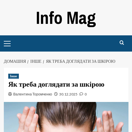
Перейти
Info Mag
до
вмісту
Primary
Menu
ДОМАШНЯ
ІНШЕ
ЯК ТРЕБА ДОГЛЯДАТИ ЗА ШКІРОЮ
Інше
Як треба доглядати за шкірою
Валентина Торомченко
30.12.2025
0