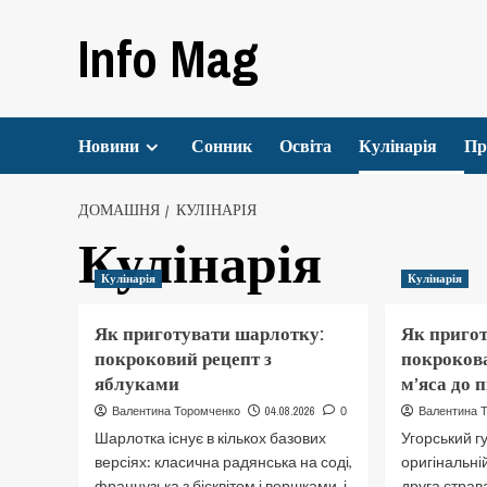
Перейти
Info Mag
до
вмісту
Новини
Сонник
Освіта
Кулінарія
Пр
ДОМАШНЯ
КУЛІНАРІЯ
Кулінарія
Кулінарія
Кулінарія
Як приготувати шарлотку:
Як пригот
покроковий рецепт з
покрокова
яблуками
м’яса до 
04.08.2026
Валентина Торомченко
0
Валентина 
Шарлотка існує в кількох базових
Угорський г
версіях: класична радянська на соді,
оригінальній
французька з бісквітом і вершками, і
друга страва