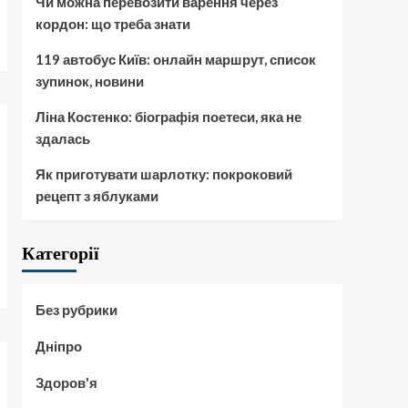
Чи можна перевозити варення через
кордон: що треба знати
119 автобус Київ: онлайн маршрут, список
зупинок, новини
Ліна Костенко: біографія поетеси, яка не
здалась
Як приготувати шарлотку: покроковий
рецепт з яблуками
Категорії
Без рубрики
Дніпро
Здоров'я