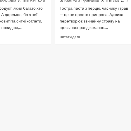
20.06.2026
16.06.2026
Торомченко
0
Валентина Торомченко
0
о
смачно
родукт, який багато хто
Гостра паста з перцю, часнику і трав
отової
 А даремно, бо з неї
— це не просто приправа. Аджика
трави
овиті та ситні котлети,
перетворює звичайну страву на
я швидше,...
щось насправді смачне....
окладніше
Докладніше
Читати далі
ро
про
к
Як
риготувати
приготувати
ечінкові
аджику:
отлети:
перевірені
росто
рецепти
вдома
мачно