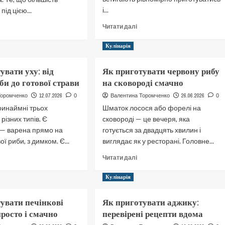
і...
під цією...
Докладніше
окладніше
Читати далі
про
ро
Як
к
Кулінарія
приготувати
риготувати
кабачкову
уляш:
увати уху: від
Як приготувати червону рибу
ікру:
окрокова
би до готової страви
на сковороді смачно
класичний
нструкція
рецепт
ід
12.07.2026
26.06.2026
Торомченко
0
Валентина Торомченко
0
вдома
’яса
ринаймні трьох
Шматок лосося або форелі на
о
різних типів. Є
сковороді — це вечеря, яка
ідливи
 — варена прямо на
готується за двадцять хвилин і
ої риби, з димком. Є...
виглядає як у ресторані. Головне...
окладніше
Докладніше
Читати далі
ро
про
к
Як
Кулінарія
риготувати
приготувати
ху:
червону
увати печінкові
Як приготувати аджику:
ід
рибу
просто і смачно
перевірені рецепти вдома
ибору
на
иби
сковороді