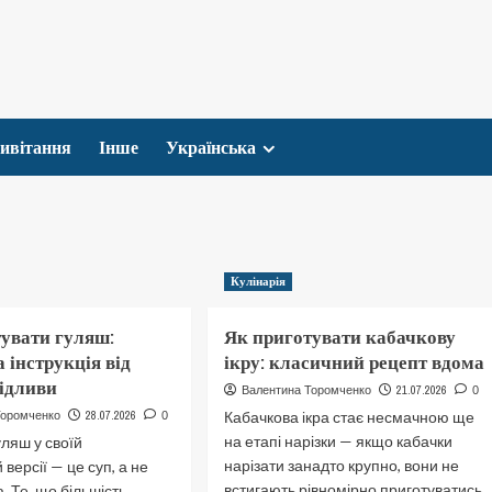
ивітання
Інше
Українська
Кулінарія
увати гуляш:
Як приготувати кабачкову
 інструкція від
ікру: класичний рецепт вдома
підливи
21.07.2026
Валентина Торомченко
0
28.07.2026
Кабачкова ікра стає несмачною ще
Торомченко
0
на етапі нарізки — якщо кабачки
уляш у своїй
нарізати занадто крупно, вони не
 версії — це суп, а не
встигають рівномірно приготуватись
. Те, що більшість