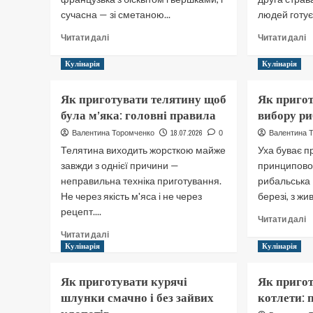
сучасна — зі сметаною...
людей готує 
Докладніше
Д
Читати далі
Читати далі
про
п
Як
Я
Кулінарія
Кулінарія
приготувати
п
шарлотку:
г
Як приготувати телятину щоб
Як пригот
покроковий
п
була м’яка: головні правила
вибору ри
рецепт
і
з
в
18.07.2026
Валентина Торомченко
0
Валентина 
яблуками
м
Телятина виходить жорсткою майже
Уха буває п
д
завжди з однієї причини —
принципово 
п
неправильна техніка приготування.
рибальська
Не через якість м'яса і не через
березі, з жив
рецепт....
Д
Читати далі
п
Докладніше
Читати далі
Я
про
Кулінарія
Кулінарія
п
Як
у
приготувати
Як приготувати курячі
Як пригот
в
телятину
шлунки смачно і без зайвих
котлети: 
в
щоб
р
була