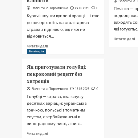
клопотів
Валентина 
д
м’яка:
24.06.2026
Печінка — п
Валентина Торомченко
0
г
головні
недооцінює.
Курячі шлунки куплені вранці — і вже
с
правила
виходять сок
до вечері стоїть на столі гаряча
які готуютьс
страва з підливою, від якої не
відмовиться...
Д
Читати далі
п
Докладніше
Читати далі
Я
про
Кулінарія
п
Як
п
приготувати
Як приготувати голубці:
к
курячі
покроковий рецепт без
п
шлунки
і
хитрощів
смачно
с
і
15.06.2026
Валентина Торомченко
0
без
Голубці — страва, яка існує у
зайвих
десятках варіацій: українські з
клопотів
гречкою, польські з томатним
соусом, азербайджанські в
виноградному листі, ліниві...
Докладніше
Читати далі