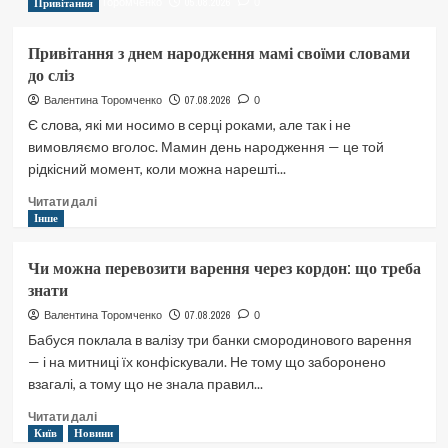
05.08.2026
Привітання
Валентина Торомченко
0
Привітання з днем народження мамі своїми словами
до сліз
07.08.2026
Валентина Торомченко
0
Є слова, які ми носимо в серці роками, але так і не
вимовляємо вголос. Мамин день народження — це той
рідкісний момент, коли можна нарешті...
Докладніше
Читати далі
про
Інше
Привітання
з
Чи можна перевозити варення через кордон: що треба
днем
знати
народження
мамі
07.08.2026
Валентина Торомченко
0
своїми
Бабуся поклала в валізу три банки смородинового варення
словами
— і на митниці їх конфіскували. Не тому що заборонено
до
взагалі, а тому що не знала правил...
сліз
Докладніше
Читати далі
про
Київ
Новини