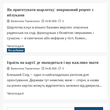
Ліна
Костенко:
Як приготувати шарлотку: покроковий рецепт з
біографія
яблуками
поетеси,
яка
04.08.2026
Валентина Торомченко
0
не
Шарлотка існує в кількох базових версіях: класична
здалась
радянська на соді, французька з бісквітом і вершками, і
сучасна — зі сметаною або кефіром у тісті. Кожен...
Докладніше
Читати далі
про
Без рубрики
Як
приготувати
Ізраїль на карті: де знаходиться і що важливо знати
шарлотку:
покроковий
04.08.2026
Валентина Торомченко
0
рецепт
Близький Схід — один із найскладніших регіонів для
з
орієнтування. Держави тут невеликі, межі — спірні, а назви
яблуками
на різних картах можуть відрізнятись залежно від джерела....
Докладніше
Читати далі
про
Ізраїль
на
Пошук: