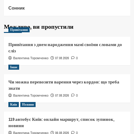
Сонник
Можливо, ви пропустили
Привітання
Привітання з днем народження мамі своїми словами до
сліз
07.08.2026
Валентина Торомченко
0
Інше
Чи можна перевозити варення через кордон: що треба
знати
07.08.2026
Валентина Торомченко
0
Київ
Новини
119 автобус Київ: онлайн маршрут, список зупинок,
новини
06.08.2026
Валентина Торомченко
0