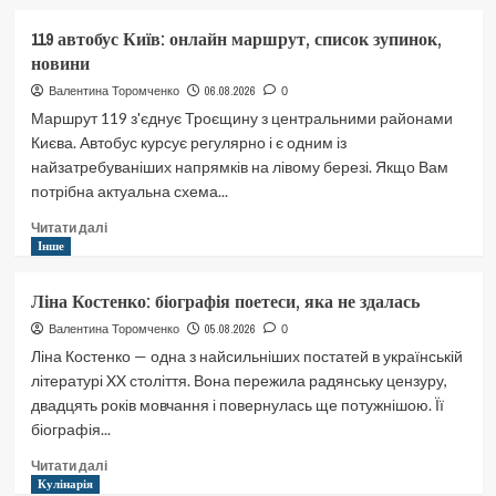
Чи
можна
119 автобус Київ: онлайн маршрут, список зупинок,
перевозити
новини
варення
через
06.08.2026
Валентина Торомченко
0
кордон:
Маршрут 119 з'єднує Троєщину з центральними районами
що
Києва. Автобус курсує регулярно і є одним із
треба
найзатребуваніших напрямків на лівому березі. Якщо Вам
знати
потрібна актуальна схема...
Докладніше
Читати далі
про
Інше
119
автобус
Ліна Костенко: біографія поетеси, яка не здалась
Київ:
онлайн
05.08.2026
Валентина Торомченко
0
маршрут,
Ліна Костенко — одна з найсильніших постатей в українській
список
літературі XX століття. Вона пережила радянську цензуру,
зупинок,
двадцять років мовчання і повернулась ще потужнішою. Її
новини
біографія...
Докладніше
Читати далі
про
Кулінарія