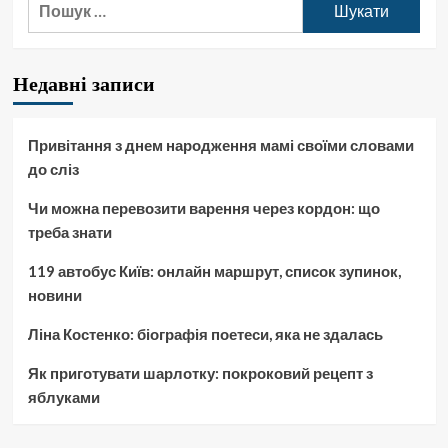
карті:
де
знаходиться
і
Недавні записи
що
важливо
знати
Привітання з днем народження мамі своїми словами
до сліз
Чи можна перевозити варення через кордон: що
треба знати
119 автобус Київ: онлайн маршрут, список зупинок,
новини
Ліна Костенко: біографія поетеси, яка не здалась
Як приготувати шарлотку: покроковий рецепт з
яблуками