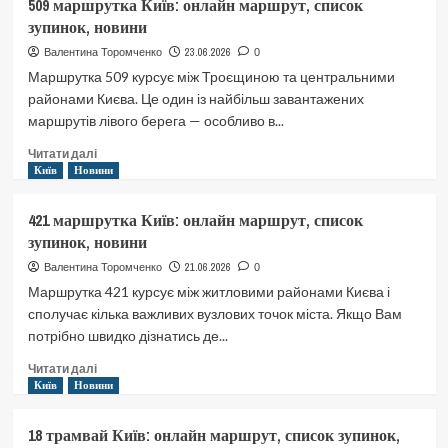
509 маршрутка Київ: онлайн маршрут, список
Київ:
зупинок, новини
онлайн
маршрут,
23.06.2026
Валентина Торомченко
0
список
Маршрутка 509 курсує між Троєщиною та центральними
зупинок,
районами Києва. Це один із найбільш завантажених
новини
маршрутів лівого берега — особливо в...
Докладніше
Читати далі
про
Київ
Новини
509
маршрутка
421 маршрутка Київ: онлайн маршрут, список
Київ:
зупинок, новини
онлайн
маршрут,
21.06.2026
Валентина Торомченко
0
список
Маршрутка 421 курсує між житловими районами Києва і
зупинок,
сполучає кілька важливих вузлових точок міста. Якщо Вам
новини
потрібно швидко дізнатись де...
Докладніше
Читати далі
про
Київ
Новини
421
маршрутка
18 трамвай Київ: онлайн маршрут, список зупинок,
Київ: