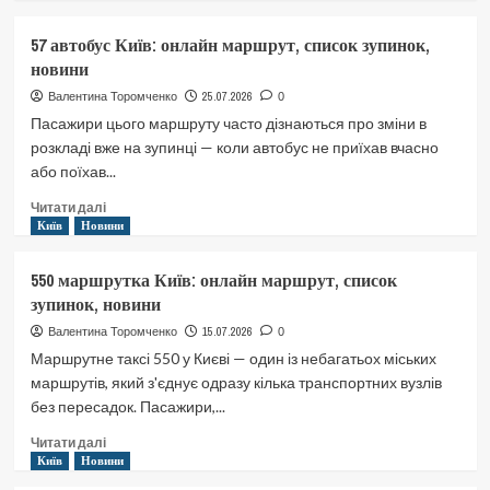
5
тролейбус
57 автобус Київ: онлайн маршрут, список зупинок,
Київ:
новини
онлайн
маршрут,
25.07.2026
Валентина Торомченко
0
список
Пасажири цього маршруту часто дізнаються про зміни в
зупинок,
розкладі вже на зупинці — коли автобус не приїхав вчасно
новини
або поїхав...
Докладніше
Читати далі
про
Київ
Новини
57
автобус
550 маршрутка Київ: онлайн маршрут, список
Київ:
зупинок, новини
онлайн
маршрут,
15.07.2026
Валентина Торомченко
0
список
Маршрутне таксі 550 у Києві — один із небагатьох міських
зупинок,
маршрутів, який з'єднує одразу кілька транспортних вузлів
новини
без пересадок. Пасажири,...
Докладніше
Читати далі
про
Київ
Новини
550