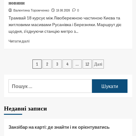
новини
онлайн
маршрут,
19.06.2026
Валентина Торомченко
0
список
Трамвай 18 курсує між Лівобережною частиною Києва та
зупинок,
житловими масивами Русанівка і Березняки. Маршрут діє
новини
щодня, з'єднуючи станцію метро з...
Докладніше
Читати далі
про
18
трамвай
Пагінація
Київ:
1
2
3
4
…
12
Далі
онлайн
записів
маршрут,
список
Пошук:
зупинок,
новини
Недавні записи
Занзібар на карті: де знайти і як орієнтуватись