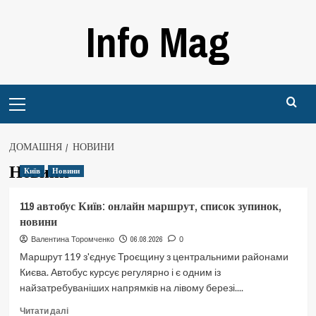
Перейти
Info Mag
до
вмісту
Primary
Menu
ДОМАШНЯ
НОВИНИ
Новини
Київ
Новини
119 автобус Київ: онлайн маршрут, список зупинок,
новини
06.08.2026
Валентина Торомченко
0
Маршрут 119 з'єднує Троєщину з центральними районами
Києва. Автобус курсує регулярно і є одним із
найзатребуваніших напрямків на лівому березі....
Докладніше
Читати далі