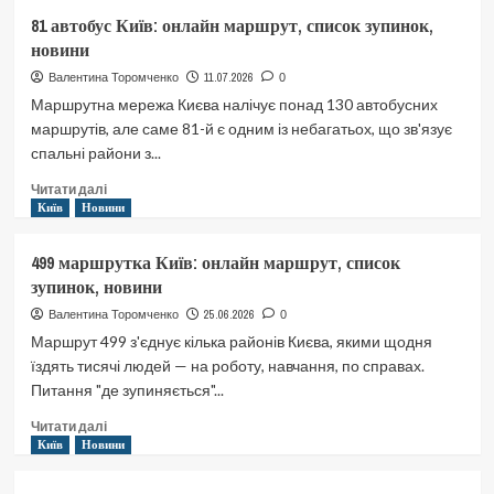
маршрутка
81 автобус Київ: онлайн маршрут, список зупинок,
Київ:
новини
онлайн
маршрут,
11.07.2026
Валентина Торомченко
0
список
Маршрутна мережа Києва налічує понад 130 автобусних
зупинок,
маршрутів, але саме 81-й є одним із небагатьох, що зв'язує
новини
спальні райони з...
Докладніше
Читати далі
про
Київ
Новини
81
автобус
499 маршрутка Київ: онлайн маршрут, список
Київ:
зупинок, новини
онлайн
маршрут,
25.06.2026
Валентина Торомченко
0
список
Маршрут 499 з'єднує кілька районів Києва, якими щодня
зупинок,
їздять тисячі людей — на роботу, навчання, по справах.
новини
Питання "де зупиняється"...
Докладніше
Читати далі
про
Київ
Новини
499
маршрутка