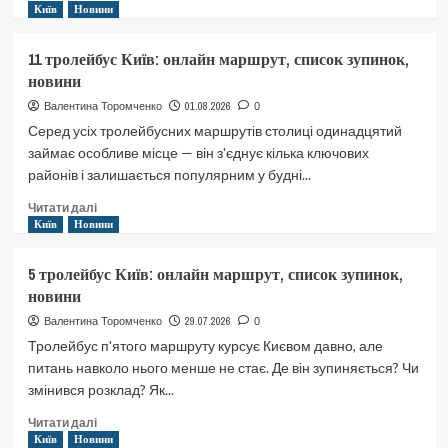
про
Київ
Новини
119
автобус
11 тролейбус Київ: онлайн маршрут, список зупинок,
Київ:
новини
онлайн
маршрут,
01.08.2026
Валентина Торомченко
0
список
Серед усіх тролейбусних маршрутів столиці одинадцятий
зупинок,
займає особливе місце — він з'єднує кілька ключових
новини
районів і залишається популярним у будні...
Докладніше
Читати далі
про
Київ
Новини
11
тролейбус
5 тролейбус Київ: онлайн маршрут, список зупинок,
Київ:
новини
онлайн
маршрут,
29.07.2026
Валентина Торомченко
0
список
Тролейбус п'ятого маршруту курсує Києвом давно, але
зупинок,
питань навколо нього менше не стає. Де він зупиняється? Чи
новини
змінився розклад? Як...
Докладніше
Читати далі
про
Київ
Новини