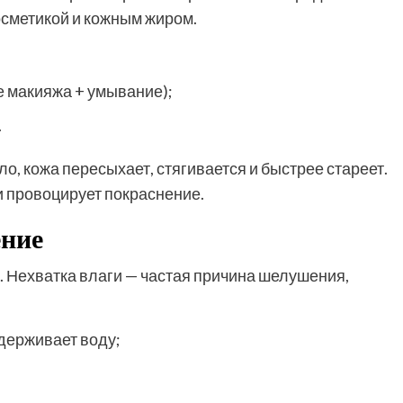
осметикой и кожным жиром.
е макияжа + умывание);
.
, кожа пересыхает, стягивается и быстрее стареет.
и провоцирует покраснение.
ение
 Нехватка влаги — частая причина шелушения,
держивает воду;