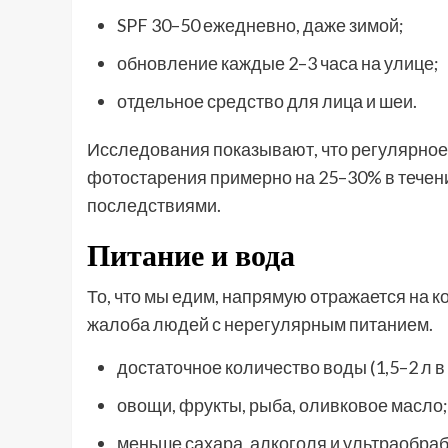
SPF 30–50 ежедневно, даже зимой;
обновление каждые 2–3 часа на улице;
отдельное средство для лица и шеи.
Исследования показывают, что регулярное
фотостарения примерно на 25–30% в течение
последствиями.
Питание и вода
То, что мы едим, напрямую отражается на к
жалоба людей с нерегулярным питанием.
достаточное количество воды (1,5–2 л в
овощи, фрукты, рыба, оливковое масло;
меньше сахара, алкоголя и ультраобра