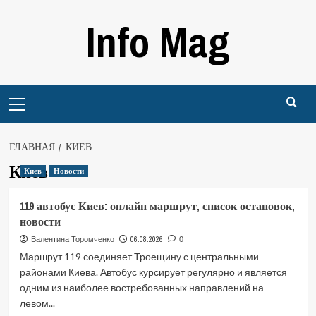
Перейти
Info Mag
к
содержимому
Primary
Menu
ГЛАВНАЯ
КИЕВ
Киев
Киев
Новости
119 автобус Киев: онлайн маршрут, список остановок,
новости
06.08.2026
Валентина Торомченко
0
Маршрут 119 соединяет Троещину с центральными
районами Киева. Автобус курсирует регулярно и является
одним из наиболее востребованных направлений на
левом...