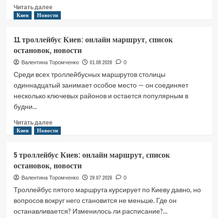
Прочитать
Читать далее
больше
Киев
Новости
о
119
11 троллейбус Киев: онлайн маршрут, список
автобус
остановок, новости
Киев:
онлайн
01.08.2026
Валентина Торомченко
0
маршрут,
Среди всех троллейбусных маршрутов столицы
список
одиннадцатый занимает особое место — он соединяет
остановок,
несколько ключевых районов и остается популярным в
новости
будни...
Прочитать
Читать далее
больше
Киев
Новости
о
11
5 троллейбус Киев: онлайн маршрут, список
троллейбус
остановок, новости
Киев:
онлайн
29.07.2026
Валентина Торомченко
0
маршрут,
Троллейбус пятого маршрута курсирует по Киеву давно, но
список
вопросов вокруг него становится не меньше. Где он
остановок,
останавливается? Изменилось ли расписание?...
новости