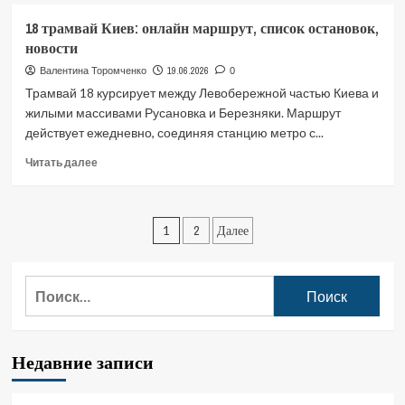
421
18 трамвай Киев: онлайн маршрут, список остановок,
маршрутка
новости
Киев:
онлайн
19.06.2026
Валентина Торомченко
0
маршрут,
Трамвай 18 курсирует между Левобережной частью Киева и
список
жилыми массивами Русановка и Березняки. Маршрут
остановок,
действует ежедневно, соединяя станцию метро с...
новости
Прочитать
Читать далее
больше
о
18
Пагинация
трамвай
1
2
Далее
Киев:
записей
онлайн
маршрут,
Найти:
список
остановок,
новости
Недавние записи