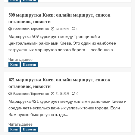
о
499
509 маршрутка Киев: онлайн маршрут, список
маршрутка
остановок, новости
Киев:
онлайн
23.06.2026
Валентина Торомченко
0
маршрут,
Маршрутка 509 курсирует между Троещиной и
список
центральными районами Киева. Это один из наиболее
остановок,
загруженных маршрутов левого берега — особенно в...
новости
Прочитать
Читать далее
больше
Киев
Новости
о
509
421 маршрутка Киев: онлайн маршрут, список
маршрутка
остановок, новости
Киев:
онлайн
21.06.2026
Валентина Торомченко
0
маршрут,
Маршрутка 421 курсирует между жилыми районами Киева и
список
соединяет несколько важных узловых точек города. Если
остановок,
Вам нужно быстро узнать где...
новости
Прочитать
Читать далее
больше
Киев
Новости
о