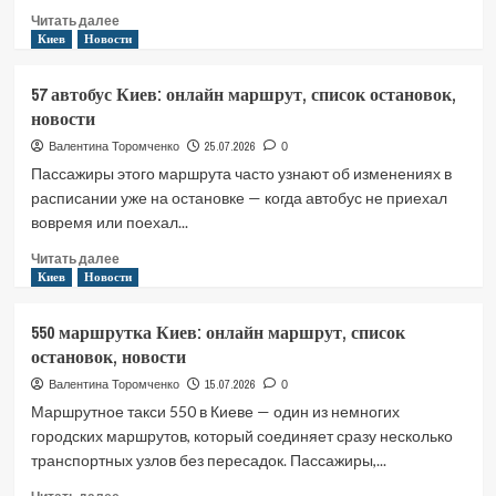
Прочитать
Читать далее
больше
Киев
Новости
о
5
57 автобус Киев: онлайн маршрут, список остановок,
троллейбус
новости
Киев:
онлайн
25.07.2026
Валентина Торомченко
0
маршрут,
Пассажиры этого маршрута часто узнают об изменениях в
список
расписании уже на остановке — когда автобус не приехал
остановок,
вовремя или поехал...
новости
Прочитать
Читать далее
больше
Киев
Новости
о
57
550 маршрутка Киев: онлайн маршрут, список
автобус
остановок, новости
Киев:
онлайн
15.07.2026
Валентина Торомченко
0
маршрут,
Маршрутное такси 550 в Киеве — один из немногих
список
городских маршрутов, который соединяет сразу несколько
остановок,
транспортных узлов без пересадок. Пассажиры,...
новости
Прочитать