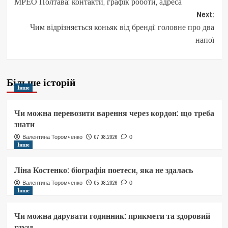
МРЕО Полтава: контакти, графік роботи, адреса
navigation
Next:
Чим відрізняється коньяк від бренді: головне про два
напої
Більше історій
Інше
Чи можна перевозити варення через кордон: що треба
знати
07.08.2026
Валентина Торомченко
0
Інше
Ліна Костенко: біографія поетеси, яка не здалась
05.08.2026
Валентина Торомченко
0
Інше
Чи можна дарувати годинник: прикмети та здоровий
глузд