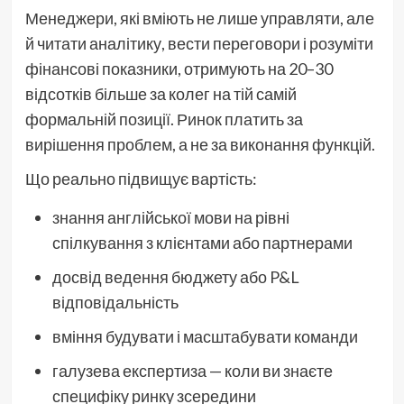
Менеджери, які вміють не лише управляти, але
й читати аналітику, вести переговори і розуміти
фінансові показники, отримують на 20–30
відсотків більше за колег на тій самій
формальній позиції. Ринок платить за
вирішення проблем, а не за виконання функцій.
Що реально підвищує вартість:
знання англійської мови на рівні
спілкування з клієнтами або партнерами
досвід ведення бюджету або P&L
відповідальність
вміння будувати і масштабувати команди
галузева експертиза — коли ви знаєте
специфіку ринку зсередини