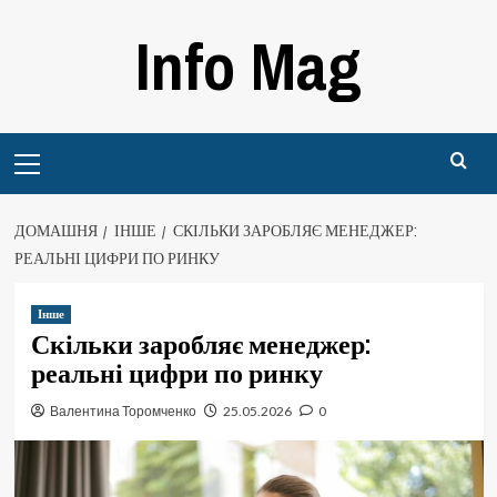
Перейти
Info Mag
до
вмісту
Primary
Menu
ДОМАШНЯ
ІНШЕ
СКІЛЬКИ ЗАРОБЛЯЄ МЕНЕДЖЕР:
РЕАЛЬНІ ЦИФРИ ПО РИНКУ
Інше
Скільки заробляє менеджер:
реальні цифри по ринку
Валентина Торомченко
25.05.2026
0