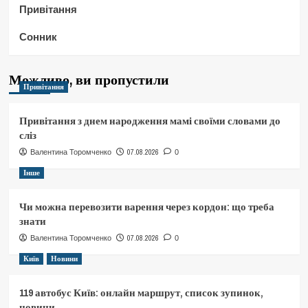
Привітання
Сонник
Можливо, ви пропустили
Привітання
Привітання з днем народження мамі своїми словами до
сліз
07.08.2026
Валентина Торомченко
0
Інше
Чи можна перевозити варення через кордон: що треба
знати
07.08.2026
Валентина Торомченко
0
Київ
Новини
119 автобус Київ: онлайн маршрут, список зупинок,
новини