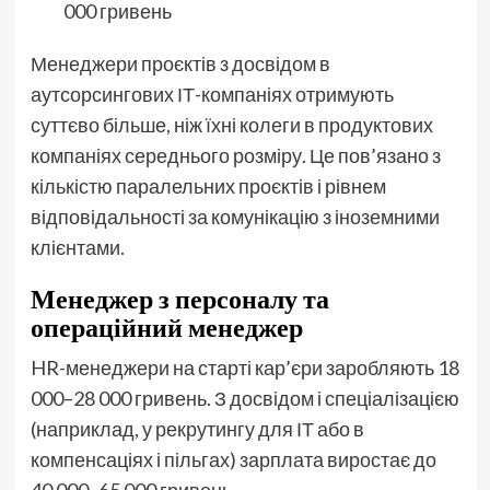
000 гривень
Менеджери проєктів з досвідом в
аутсорсингових ІТ-компаніях отримують
суттєво більше, ніж їхні колеги в продуктових
компаніях середнього розміру. Це пов’язано з
кількістю паралельних проєктів і рівнем
відповідальності за комунікацію з іноземними
клієнтами.
Менеджер з персоналу та
операційний менеджер
HR-менеджери на старті кар’єри заробляють 18
000–28 000 гривень. З досвідом і спеціалізацією
(наприклад, у рекрутингу для ІТ або в
компенсаціях і пільгах) зарплата виростає до
40 000–65 000 гривень.