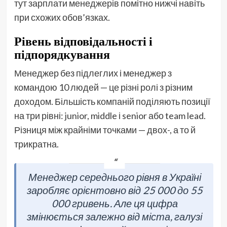
тут зарплати менеджерів помітно нижчі навіть
при схожих обов’язках.
Рівень відповідальності і
підпорядкування
Менеджер без підлеглих і менеджер з
командою 10 людей — це різні ролі з різним
доходом. Більшість компаній поділяють позиції
на три рівні: junior, middle і senior або team lead.
Різниця між крайніми точками — двох-, а то й
трикратна.
Менеджер середнього рівня в Україні
заробляє орієнтовно від 25 000 до 55
000 гривень. Але ця цифра
змінюється залежно від міста, галузі