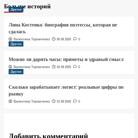
Больше историй
Другое
Лина Костенко: биография поэтессы, которая не
сдалась
05.08.2026
Валентина Торомченко
0
Другое
Можно ли дарить часы: приметы и здравый смысл
02.08.2026
Валентина Торомченко
0
Другое
Сколько зарабатывает логист: реальные цифры по
рынку
01.08.2026
Валентина Торомченко
0
Добавить комментарий