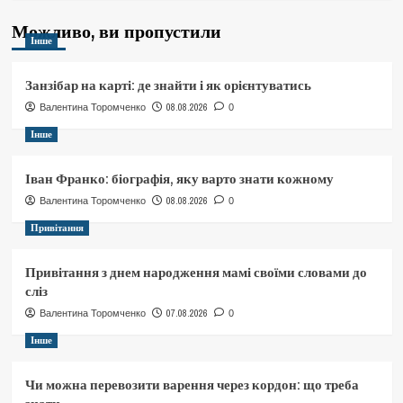
Можливо, ви пропустили
Інше
Занзібар на карті: де знайти і як орієнтуватись
08.08.2026
Валентина Торомченко
0
Інше
Іван Франко: біографія, яку варто знати кожному
08.08.2026
Валентина Торомченко
0
Привітання
Привітання з днем народження мамі своїми словами до
сліз
07.08.2026
Валентина Торомченко
0
Інше
Чи можна перевозити варення через кордон: що треба