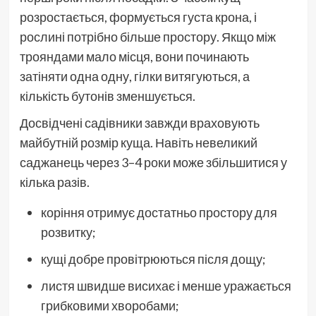
розростається, формується густа крона, і
рослині потрібно більше простору. Якщо між
трояндами мало місця, вони починають
затіняти одна одну, гілки витягуються, а
кількість бутонів зменшується.
Досвідчені садівники завжди враховують
майбутній розмір куща. Навіть невеликий
саджанець через 3–4 роки може збільшитися у
кілька разів.
коріння отримує достатньо простору для
розвитку;
кущі добре провітрюються після дощу;
листя швидше висихає і менше уражається
грибковими хворобами;