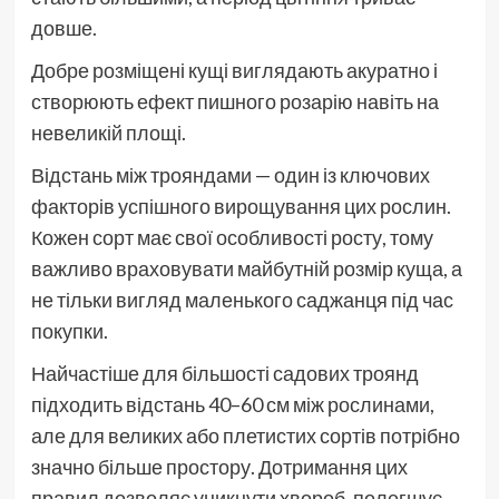
довше.
Добре розміщені кущі виглядають акуратно і
створюють ефект пишного розарію навіть на
невеликій площі.
Відстань між трояндами — один із ключових
факторів успішного вирощування цих рослин.
Кожен сорт має свої особливості росту, тому
важливо враховувати майбутній розмір куща, а
не тільки вигляд маленького саджанця під час
покупки.
Найчастіше для більшості садових троянд
підходить відстань 40–60 см між рослинами,
але для великих або плетистих сортів потрібно
значно більше простору. Дотримання цих
правил дозволяє уникнути хвороб, полегшує