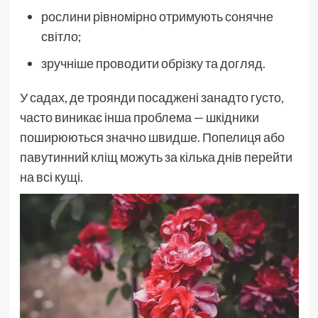
рослини рівномірно отримують сонячне
світло;
зручніше проводити обрізку та догляд.
У садах, де троянди посаджені занадто густо,
часто виникає інша проблема — шкідники
поширюються значно швидше. Попелиця або
павутинний кліщ можуть за кілька днів перейти
на всі кущі.