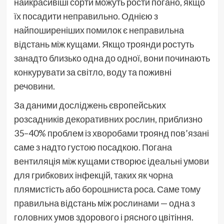
найкрасивіші сорти можуть рости погано, якщо
їх посадити неправильно. Однією з
найпоширеніших помилок є неправильна
відстань між кущами. Якщо троянди ростуть
занадто близько одна до одної, вони починають
конкурувати за світло, воду та поживні
речовини.
За даними досліджень європейських
розсадників декоративних рослин, приблизно
35–40% проблем із хворобами троянд пов’язані
саме з надто густою посадкою. Погана
вентиляція між кущами створює ідеальні умови
для грибкових інфекцій, таких як чорна
плямистість або борошниста роса. Саме тому
правильна відстань між рослинами — одна з
головних умов здорового і рясного цвітіння.