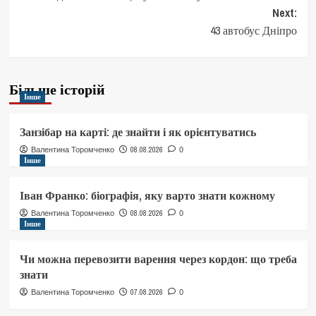
navigation
Next:
43 автобус Дніпро
Більше історій
Інше
Занзібар на карті: де знайти і як орієнтуватись
08.08.2026
Валентина Торомченко
0
Інше
Іван Франко: біографія, яку варто знати кожному
08.08.2026
Валентина Торомченко
0
Інше
Чи можна перевозити варення через кордон: що треба
знати
07.08.2026
Валентина Торомченко
0