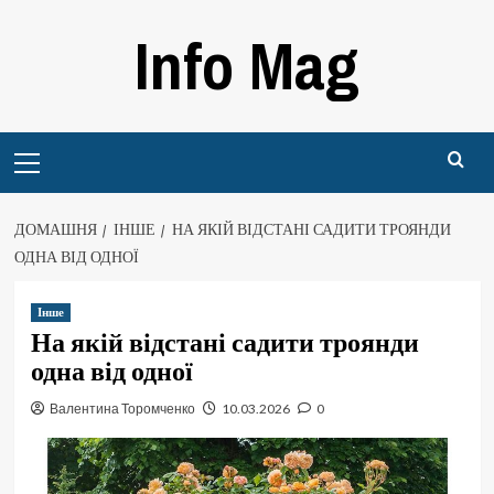
Перейти
Info Mag
до
вмісту
Primary
Menu
ДОМАШНЯ
ІНШЕ
НА ЯКІЙ ВІДСТАНІ САДИТИ ТРОЯНДИ
ОДНА ВІД ОДНОЇ
Інше
На якій відстані садити троянди
одна від одної
Валентина Торомченко
10.03.2026
0