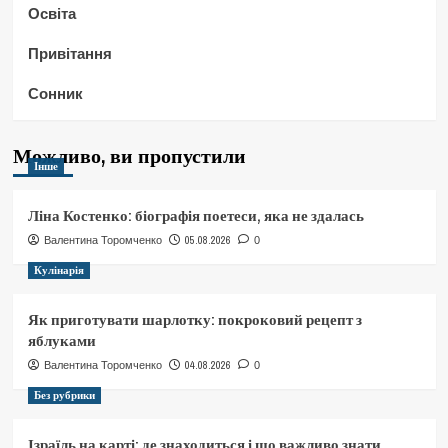
Освіта
Привітання
Сонник
Можливо, ви пропустили
Інше
Ліна Костенко: біографія поетеси, яка не здалась
05.08.2026
Валентина Торомченко
0
Кулінарія
Як приготувати шарлотку: покроковий рецепт з
яблуками
04.08.2026
Валентина Торомченко
0
Без рубрики
Ізраїль на карті: де знаходиться і що важливо знати