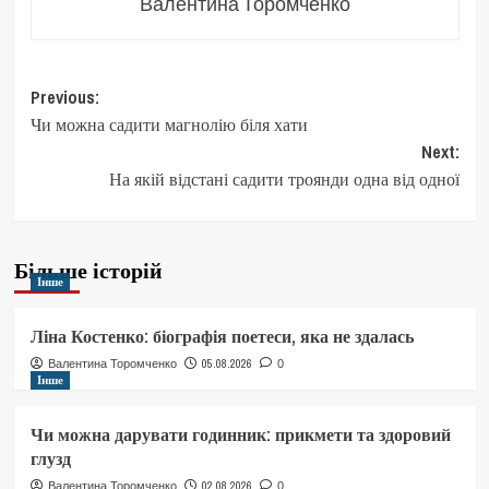
Валентина Торомченко
Post
Previous:
Чи можна садити магнолію біля хати
navigation
Next:
На якій відстані садити троянди одна від одної
Більше історій
Інше
Ліна Костенко: біографія поетеси, яка не здалась
05.08.2026
Валентина Торомченко
0
Інше
Чи можна дарувати годинник: прикмети та здоровий
глузд
02.08.2026
Валентина Торомченко
0