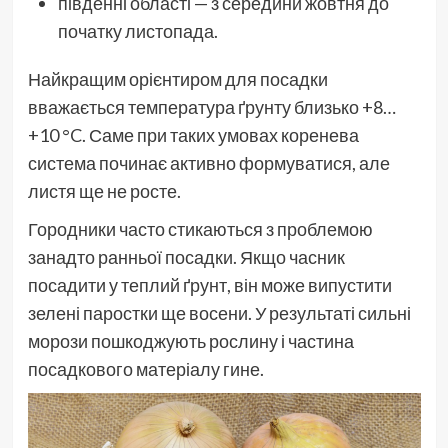
південні області — з середини жовтня до
початку листопада.
Найкращим орієнтиром для посадки
вважається температура ґрунту близько +8…
+10 °C. Саме при таких умовах коренева
система починає активно формуватися, але
листя ще не росте.
Городники часто стикаються з проблемою
занадто ранньої посадки. Якщо часник
посадити у теплий ґрунт, він може випустити
зелені паростки ще восени. У результаті сильні
морози пошкоджують рослину і частина
посадкового матеріалу гине.