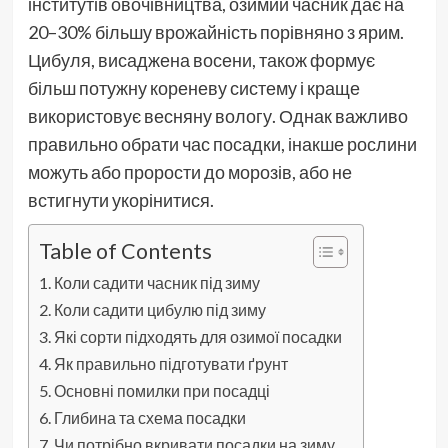
інститутів овочівництва, озимий часник дає на
20–30% більшу врожайність порівняно з ярим.
Цибуля, висаджена восени, також формує
більш потужну кореневу систему і краще
використовує весняну вологу. Однак важливо
правильно обрати час посадки, інакше рослини
можуть або прорости до морозів, або не
встигнути укорінитися.
Table of Contents
Коли садити часник під зиму
Коли садити цибулю під зиму
Які сорти підходять для озимої посадки
Як правильно підготувати ґрунт
Основні помилки при посадці
Глибина та схема посадки
Чи потрібно вкривати посадки на зиму