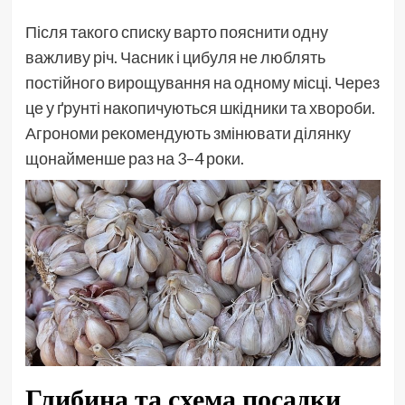
Після такого списку варто пояснити одну
важливу річ. Часник і цибуля не люблять
постійного вирощування на одному місці. Через
це у ґрунті накопичуються шкідники та хвороби.
Агрономи рекомендують змінювати ділянку
щонайменше раз на 3–4 роки.
Глибина та схема посадки