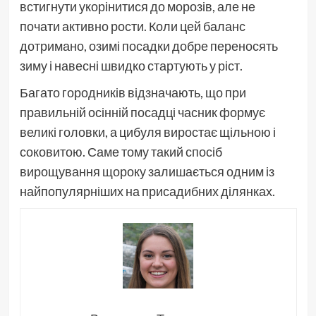
встигнути укорінитися до морозів, але не
почати активно рости. Коли цей баланс
дотримано, озимі посадки добре переносять
зиму і навесні швидко стартують у ріст.
Багато городників відзначають, що при
правильній осінній посадці часник формує
великі головки, а цибуля виростає щільною і
соковитою. Саме тому такий спосіб
вирощування щороку залишається одним із
найпопулярніших на присадибних ділянках.