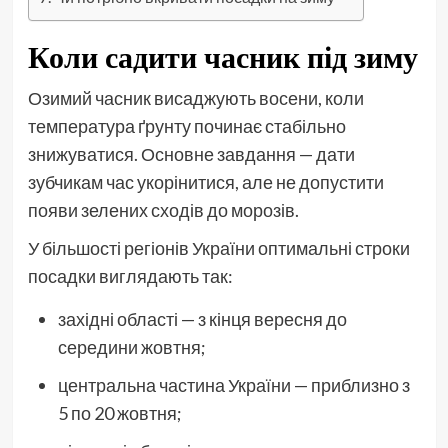
Коли садити часник під зиму
Озимий часник висаджують восени, коли
температура ґрунту починає стабільно
знижуватися. Основне завдання — дати
зубчикам час укорінитися, але не допустити
появи зелених сходів до морозів.
У більшості регіонів України оптимальні строки
посадки виглядають так:
західні області — з кінця вересня до
середини жовтня;
центральна частина України — приблизно з
5 по 20 жовтня;