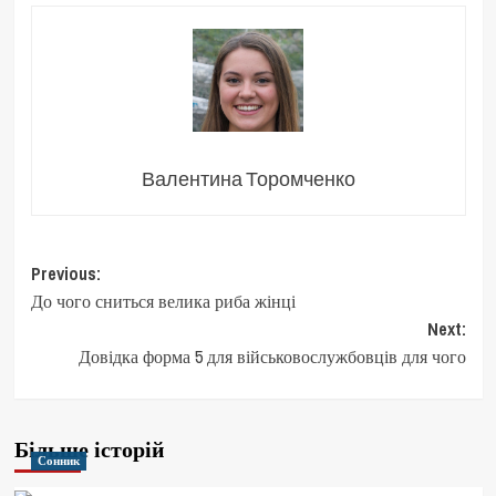
Валентина Торомченко
Post
Previous:
До чого сниться велика риба жінці
navigation
Next:
Довідка форма 5 для військовослужбовців для чого
Більше історій
Сонник