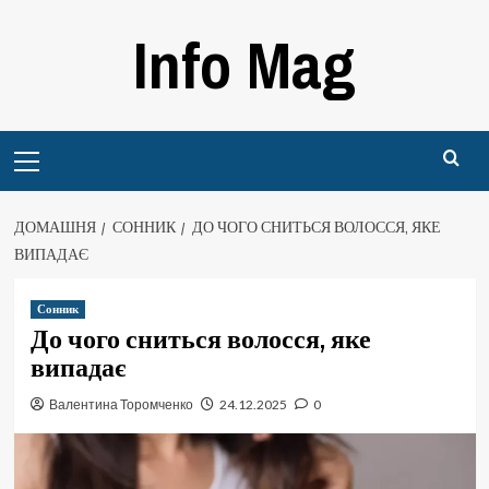
Перейти
Info Mag
до
вмісту
Primary
Menu
ДОМАШНЯ
СОННИК
ДО ЧОГО СНИТЬСЯ ВОЛОССЯ, ЯКЕ
ВИПАДАЄ
Сонник
До чого сниться волосся, яке
випадає
Валентина Торомченко
24.12.2025
0