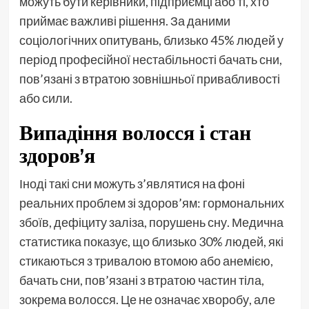
можуть бути керівники, підприємці або ті, хто
приймає важливі рішення. За даними
соціологічних опитувань, близько 45% людей у
період професійної нестабільності бачать сни,
пов’язані з втратою зовнішньої привабливості
або сили.
Випадіння волосся і стан
здоров’я
Іноді такі сни можуть з’являтися на фоні
реальних проблем зі здоров’ям: гормональних
збоїв, дефіциту заліза, порушень сну. Медична
статистика показує, що близько 30% людей, які
стикаються з тривалою втомою або анемією,
бачать сни, пов’язані з втратою частин тіла,
зокрема волосся. Це не означає хворобу, але