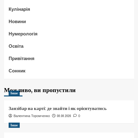
Кулінарія
Новини
Нумерологія
Освіта
Привітання
Сонник
Можливо, ви пропустили
Інше
Занзібар на карті: де знайти і як орієнтуватись
08.08.2026
Валентина Торомченко
0
Інше