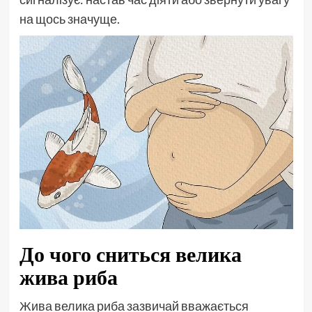
на щось значуще.
До чого сниться велика
жива риба
Жива велика риба зазвичай вважається