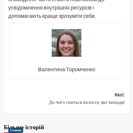
усвідомлення внутрішніх ресурсів і
допомагають краще зрозуміти себе.
Валентина Торомченко
Post
Next:
До чого сниться волосся, яке випадає
navigation
Більше історій
Сонник