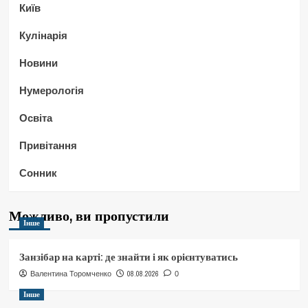
Київ
Кулінарія
Новини
Нумерологія
Освіта
Привітання
Сонник
Можливо, ви пропустили
Інше
Занзібар на карті: де знайти і як орієнтуватись
08.08.2026
Валентина Торомченко
0
Інше