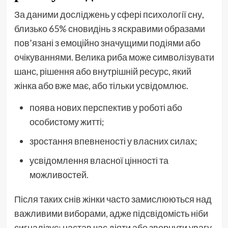
За даними досліджень у сфері психології сну,
близько 65% сновидінь з яскравими образами
пов’язані з емоційно значущими подіями або
очікуваннями. Велика риба може символізувати
шанс, рішення або внутрішній ресурс, який
жінка або вже має, або тільки усвідомлює.
поява нових перспектив у роботі або
особистому житті;
зростання впевненості у власних силах;
усвідомлення власної цінності та
можливостей.
Після таких снів жінки часто замислюються над
важливими виборами, адже підсвідомість ніби
сигналізує: настав час діяти або звернути увагу