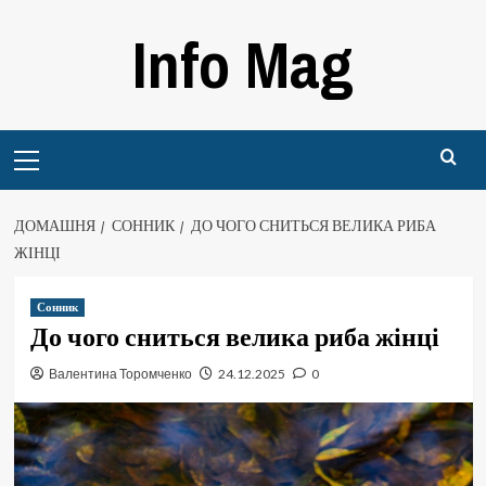
Перейти
Info Mag
до
вмісту
Primary
Menu
ДОМАШНЯ
СОННИК
ДО ЧОГО СНИТЬСЯ ВЕЛИКА РИБА
ЖІНЦІ
Сонник
До чого сниться велика риба жінці
Валентина Торомченко
24.12.2025
0