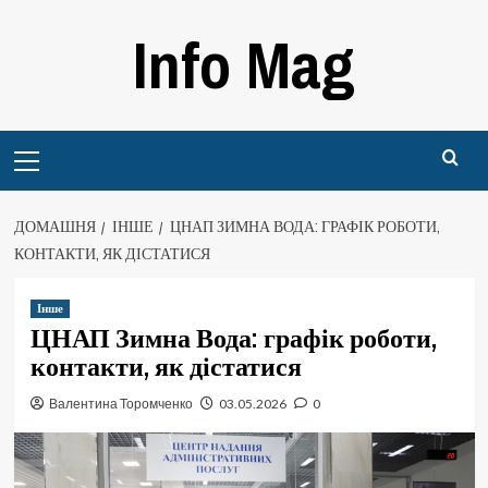
Перейти
Info Mag
до
вмісту
Primary
Menu
ДОМАШНЯ
ІНШЕ
ЦНАП ЗИМНА ВОДА: ГРАФІК РОБОТИ,
КОНТАКТИ, ЯК ДІСТАТИСЯ
Інше
ЦНАП Зимна Вода: графік роботи,
контакти, як дістатися
Валентина Торомченко
03.05.2026
0