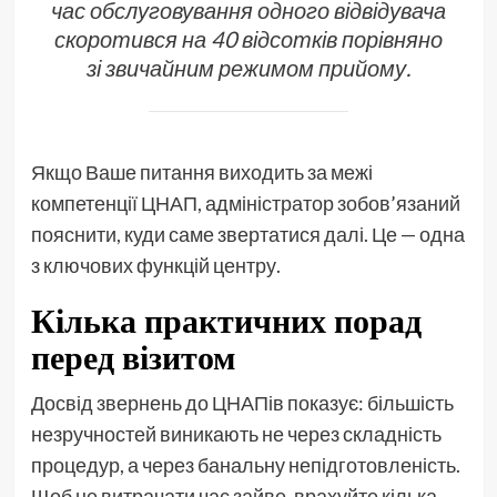
час обслуговування одного відвідувача
скоротився на 40 відсотків порівняно
зі звичайним режимом прийому.
Якщо Ваше питання виходить за межі
компетенції ЦНАП, адміністратор зобов’язаний
пояснити, куди саме звертатися далі. Це — одна
з ключових функцій центру.
Кілька практичних порад
перед візитом
Досвід звернень до ЦНАПів показує: більшість
незручностей виникають не через складність
процедур, а через банальну непідготовленість.
Щоб не витрачати час зайве, врахуйте кілька