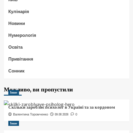
Кулінарія
Новини
Нумерологія
Освіта
Привітання
Сонник
Можливо, ви пропустили
Інше
Скільки заробляє психолог в Україні та за кордоном
09.08.2026
Валентина Торомченко
0
Інше