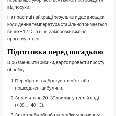
від посухи.
На практиці найкращі результати дає висадка,
коли денна температура стабільно тримається
вище +12 °C, а нічні заморозки вже не
прогнозуються.
Підготовка перед посадкою
Щоб зменшити ризики, варто провести просту
обробку:
Перебрати і відбракувати м’які або
пошкоджені цибулини.
Замочити на 20–30 хвилин у теплій воді
(+35…+40 °C).
За потреби обробити слабким розчином