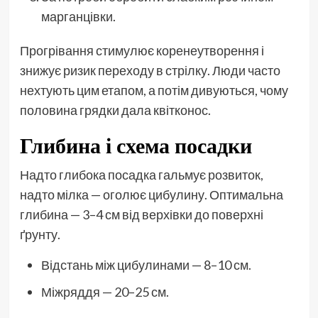
марганцівки.
Прогрівання стимулює коренеутворення і
знижує ризик переходу в стрілку. Люди часто
нехтують цим етапом, а потім дивуються, чому
половина грядки дала квітконос.
Глибина і схема посадки
Надто глибока посадка гальмує розвиток,
надто мілка — оголює цибулину. Оптимальна
глибина — 3–4 см від верхівки до поверхні
ґрунту.
Відстань між цибулинами — 8–10 см.
Міжряддя — 20–25 см.