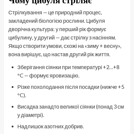
Стрілкування — це природний процес,
закладений біологією рослини. Цибуля
дворічна культура: у перший рік формує
цибулину, у другий — дає стрілку з насінням.
Якщо створити умови, схожі на «зиму + весну»,
вона вирішує, що настав другий рік життя.
Зберігання сіянки при температурі +2…+8
°C — формує яровизацію.
Різке похолодання після посадки (нижче +5
°C).
Висадка занадто великої сіянки (понад 3 см
у діаметрі).
Надлишок азотних добрив.