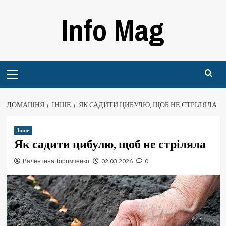
Перейти
Info Mag
до
вмісту
Primary
Menu
ДОМАШНЯ
ІНШЕ
ЯК САДИТИ ЦИБУЛЮ, ЩОБ НЕ СТРІЛЯЛА
Інше
Як садити цибулю, щоб не стріляла
Валентина Торомченко
02.03.2026
0