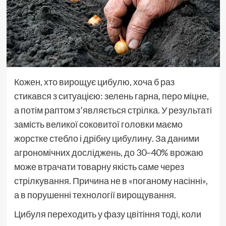
Кожен, хто вирощує цибулю, хоча б раз
стикався з ситуацією: зелень гарна, перо міцне,
а потім раптом з’являється стрілка. У результаті
замість великої соковитої головки маємо
жорстке стебло і дрібну цибулину. За даними
агрономічних досліджень, до 30–40% врожаю
може втрачати товарну якість саме через
стрілкування. Причина не в «поганому насінні»,
а в порушенні технології вирощування.
Цибуля переходить у фазу цвітіння тоді, коли