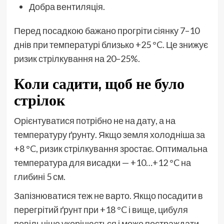
Добра вентиляція.
Перед посадкою бажано прогріти сіянку 7–10
днів при температурі близько +25 °C. Це знижує
ризик стрілкування на 20–25%.
Коли садити, щоб не було
стрілок
Орієнтуватися потрібно не на дату, а на
температуру ґрунту. Якщо земля холодніша за
+8 °C, ризик стрілкування зростає. Оптимальна
температура для висадки — +10…+12 °C на
глибині 5 см.
Запізнюватися теж не варто. Якщо посадити в
перегрітий ґрунт при +18 °C і вище, цибуля
повільніше укорінюється і може постраждати