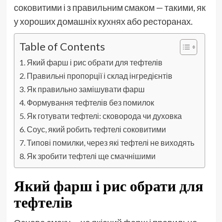
соковитими і з правильним смаком — такими, як
у хороших домашніх кухнях або ресторанах.
Table of Contents
Який фарш і рис обрати для тефтелів
Правильні пропорції і склад інгредієнтів
Як правильно замішувати фарш
Формування тефтелів без помилок
Як готувати тефтелі: сковорода чи духовка
Соус, який робить тефтелі соковитими
Типові помилки, через які тефтелі не виходять
Як зробити тефтелі ще смачнішими
Який фарш і рис обрати для
тефтелів