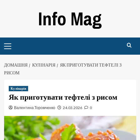
Перейти
Info Mag
до
вмісту
Primary
Menu
ДОМАШНЯ
КУЛІНАРІЯ
ЯК ПРИГОТУВАТИ ТЕФТЕЛІ З
РИСОМ
Кулінарія
Як приготувати тефтелі з рисом
Валентина Торомченко
24.03.2026
0