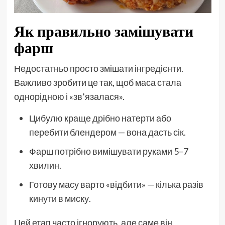
Як правильно замішувати
фарш
Недостатньо просто змішати інгредієнти.
Важливо зробити це так, щоб маса стала
однорідною і «зв’язалася».
Цибулю краще дрібно натерти або
перебити блендером — вона дасть сік.
Фарш потрібно вимішувати руками 5–7
хвилин.
Готову масу варто «відбити» — кілька разів
кинути в миску.
Цей етап часто ігнорують, але саме він