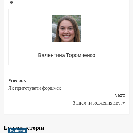
їжі.
Валентина Торомченко
Post
Previous:
Як приготувати форшмак
navigation
Next:
З днем народження другу
Більше історій
Кулінарія