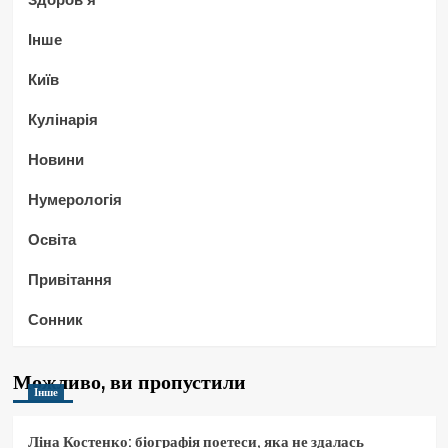
Інше
Київ
Кулінарія
Новини
Нумерологія
Освіта
Привітання
Сонник
Можливо, ви пропустили
Інше
Ліна Костенко: біографія поетеси, яка не здалась