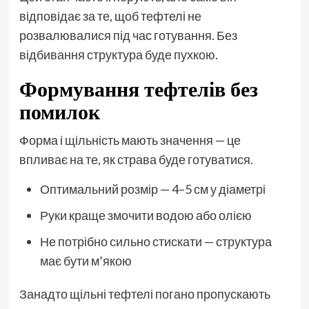
відповідає за те, щоб тефтелі не
розвалювалися під час готування. Без
відбивання структура буде пухкою.
Формування тефтелів без
помилок
Форма і щільність мають значення — це
впливає на те, як страва буде готуватися.
Оптимальний розмір — 4–5 см у діаметрі
Руки краще змочити водою або олією
Не потрібно сильно стискати — структура
має бути м’якою
Занадто щільні тефтелі погано пропускають