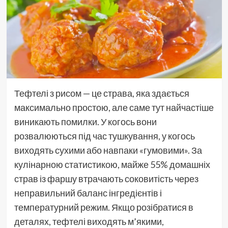
Тефтелі з рисом — це страва, яка здається
максимально простою, але саме тут найчастіше
виникають помилки. У когось вони
розвалюються під час тушкування, у когось
виходять сухими або навпаки «гумовими». За
кулінарною статистикою, майже 55% домашніх
страв із фаршу втрачають соковитість через
неправильний баланс інгредієнтів і
температурний режим. Якщо розібратися в
деталях, тефтелі виходять м’якими,