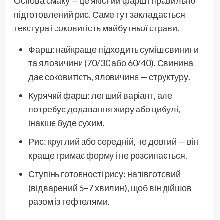
Основа смаку — це якісний фарш і правильно
підготовлений рис. Саме тут закладається
текстура і соковитість майбутньої страви.
Фарш: найкраще підходить суміш свинини
та яловичини (70/30 або 60/40). Свинина
дає соковитість, яловичина — структуру.
Курячий фарш: легший варіант, але
потребує додавання жиру або цибулі,
інакше буде сухим.
Рис: круглий або середній, не довгий — він
краще тримає форму і не розсипається.
Ступінь готовності рису: напівготовий
(відварений 5–7 хвилин), щоб він дійшов
разом із тефтелями.