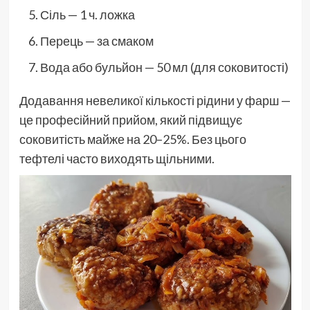
Сіль — 1 ч. ложка
Перець — за смаком
Вода або бульйон — 50 мл (для соковитості)
Додавання невеликої кількості рідини у фарш —
це професійний прийом, який підвищує
соковитість майже на 20–25%. Без цього
тефтелі часто виходять щільними.