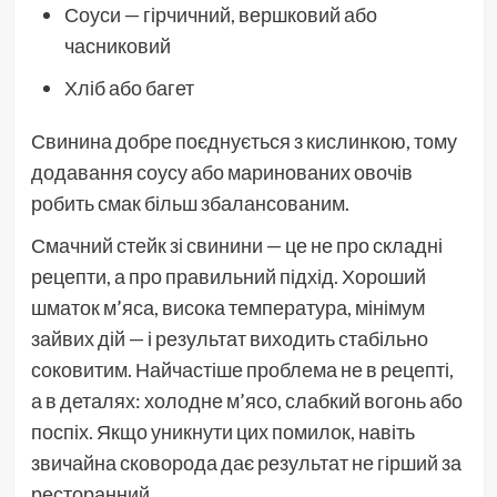
Соуси — гірчичний, вершковий або
часниковий
Хліб або багет
Свинина добре поєднується з кислинкою, тому
додавання соусу або маринованих овочів
робить смак більш збалансованим.
Смачний стейк зі свинини — це не про складні
рецепти, а про правильний підхід. Хороший
шматок м’яса, висока температура, мінімум
зайвих дій — і результат виходить стабільно
соковитим. Найчастіше проблема не в рецепті,
а в деталях: холодне м’ясо, слабкий вогонь або
поспіх. Якщо уникнути цих помилок, навіть
звичайна сковорода дає результат не гірший за
ресторанний.