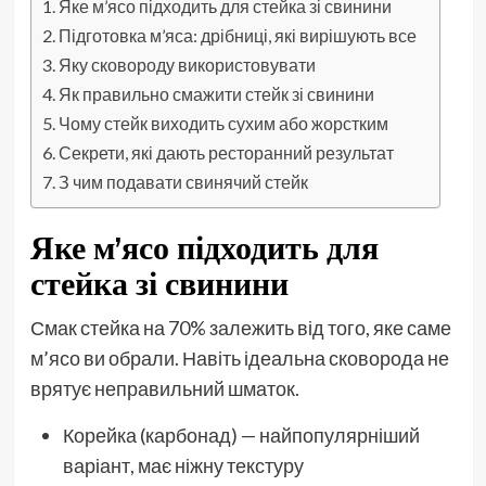
Яке м’ясо підходить для стейка зі свинини
Підготовка м’яса: дрібниці, які вирішують все
Яку сковороду використовувати
Як правильно смажити стейк зі свинини
Чому стейк виходить сухим або жорстким
Секрети, які дають ресторанний результат
З чим подавати свинячий стейк
Яке м’ясо підходить для
стейка зі свинини
Смак стейка на 70% залежить від того, яке саме
м’ясо ви обрали. Навіть ідеальна сковорода не
врятує неправильний шматок.
Корейка (карбонад) — найпопулярніший
варіант, має ніжну текстуру