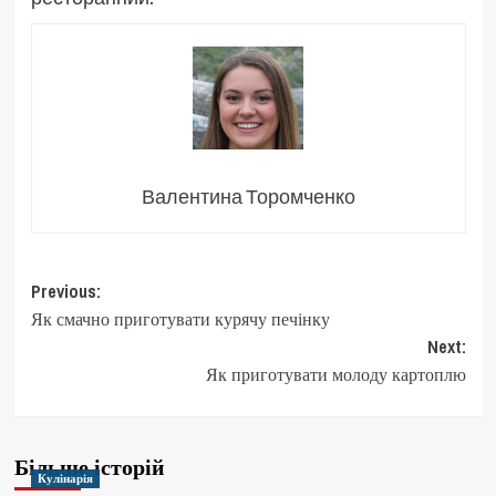
Валентина Торомченко
Post
Previous:
Як смачно приготувати курячу печінку
navigation
Next:
Як приготувати молоду картоплю
Більше історій
Кулінарія