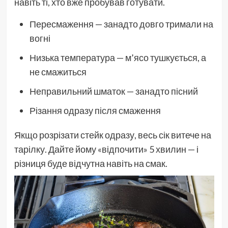
навіть ті, хто вже пробував готувати.
Пересмаження — занадто довго тримали на
вогні
Низька температура — м’ясо тушкується, а
не смажиться
Неправильний шматок — занадто пісний
Різання одразу після смаження
Якщо розрізати стейк одразу, весь сік витече на
тарілку. Дайте йому «відпочити» 5 хвилин — і
різниця буде відчутна навіть на смак.