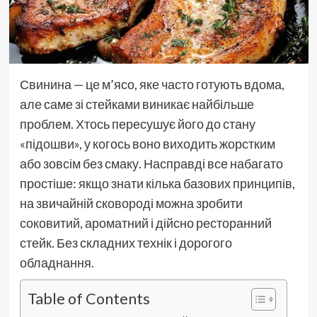
Свинина — це м’ясо, яке часто готують вдома,
але саме зі стейками виникає найбільше
проблем. Хтось пересушує його до стану
«підошви», у когось воно виходить жорстким
або зовсім без смаку. Насправді все набагато
простіше: якщо знати кілька базових принципів,
на звичайній сковороді можна зробити
соковитий, ароматний і дійсно ресторанний
стейк. Без складних технік і дорогого
обладнання.
Table of Contents