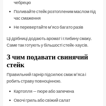
чебрецю
Поливайте стейк розтопленим маслом під
час смаження
Не перевертайте м’ясо багато разів
Ці дрібниці додають аромат і глибину смаку.
Саме так готують у більшості стейк-хаусів.
З чим подавати свинячий
стейк
Правильний гарнір підсилює смак м’яса і
робить страву повноцінною.
Картопля — пюре або запечена
Овочі гриль або свіжий салат