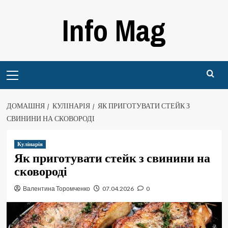
Перейти
Info Mag
до
вмісту
Primary
Menu
ДОМАШНЯ
КУЛІНАРІЯ
ЯК ПРИГОТУВАТИ СТЕЙК З
СВИНИНИ НА СКОВОРОДІ
Кулінарія
Як приготувати стейк з свинини на
сковороді
Валентина Торомченко
07.04.2026
0