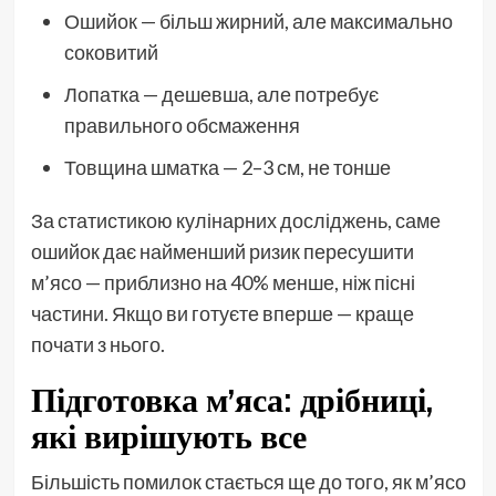
Ошийок — більш жирний, але максимально
соковитий
Лопатка — дешевша, але потребує
правильного обсмаження
Товщина шматка — 2–3 см, не тонше
За статистикою кулінарних досліджень, саме
ошийок дає найменший ризик пересушити
м’ясо — приблизно на 40% менше, ніж пісні
частини. Якщо ви готуєте вперше — краще
почати з нього.
Підготовка м’яса: дрібниці,
які вирішують все
Більшість помилок стається ще до того, як м’ясо