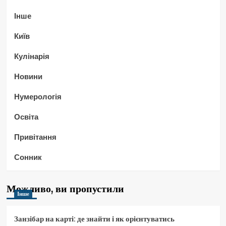
Інше
Київ
Кулінарія
Новини
Нумерологія
Освіта
Привітання
Сонник
Можливо, ви пропустили
Інше
Занзібар на карті: де знайти і як орієнтуватись