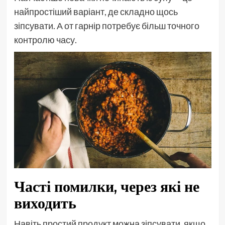
найпростіший варіант, де складно щось
зіпсувати. А от гарнір потребує більш точного
контролю часу.
Часті помилки, через які не
виходить
Навіть простий продукт можна зіпсувати, якщо