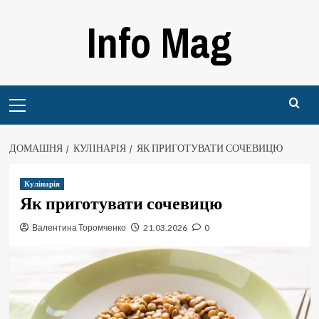
Перейти
Info Mag
до
вмісту
Primary
Menu
ДОМАШНЯ
КУЛІНАРІЯ
ЯК ПРИГОТУВАТИ СОЧЕВИЦЮ
Кулінарія
Як приготувати сочевицю
Валентина Торомченко
21.03.2026
0