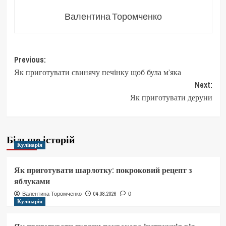
Валентина Торомченко
Post
Previous:
Як приготувати свинячу печінку щоб була м’яка
navigation
Next:
Як приготувати деруни
Більше історій
Кулінарія
Як приготувати шарлотку: покроковий рецепт з
яблуками
04.08.2026
Валентина Торомченко
0
Кулінарія