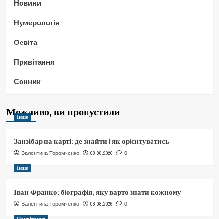
Новини
Нумерологія
Освіта
Привітання
Сонник
Можливо, ви пропустили
Інше
Занзібар на карті: де знайти і як орієнтуватись
08.08.2026
Валентина Торомченко
0
Інше
Іван Франко: біографія, яку варто знати кожному
08.08.2026
Валентина Торомченко
0
Привітання