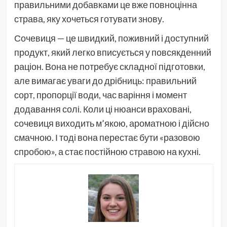
правильними добавками це вже повноцінна
страва, яку хочеться готувати знову.
Сочевиця — це швидкий, поживний і доступний
продукт, який легко вписується у повсякденний
раціон. Вона не потребує складної підготовки,
але вимагає уваги до дрібниць: правильний
сорт, пропорції води, час варіння і момент
додавання солі. Коли ці нюанси враховані,
сочевиця виходить м’якою, ароматною і дійсно
смачною. І тоді вона перестає бути «разовою
спробою», а стає постійною стравою на кухні.