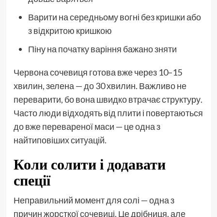
Варити на середньому вогні без кришки або
з відкритою кришкою
Піну на початку варіння бажано зняти
Червона сочевиця готова вже через 10–15
хвилин, зелена — до 30 хвилин. Важливо не
переварити, бо вона швидко втрачає структуру.
Часто люди відходять від плити і повертаються
до вже перевареної маси — це одна з
найтиповіших ситуацій.
Коли солити і додавати
спеції
Неправильний момент для солі — одна з
причин жорсткої сочевиці. Це дрібниця, але