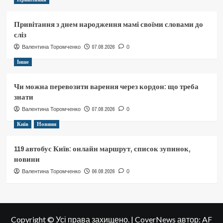
Привітання з днем народження мамі своїми словами до
сліз
07.08.2026
Валентина Торомченко
0
Інше
Чи можна перевозити варення через кордон: що треба
знати
07.08.2026
Валентина Торомченко
0
Київ
Новини
119 автобус Київ: онлайн маршрут, список зупинок,
новини
06.08.2026
Валентина Торомченко
0
Copyright © Усі права захищено.
|
CoverNews
автор: AF