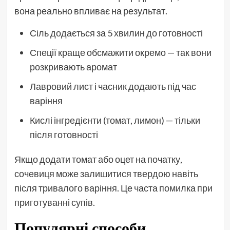
вона реально впливає на результат.
Сіль додається за 5 хвилин до готовності
Спеції краще обсмажити окремо — так вони
розкривають аромат
Лавровий лист і часник додають під час
варіння
Кислі інгредієнти (томат, лимон) — тільки
після готовності
Якщо додати томат або оцет на початку,
сочевиця може залишитися твердою навіть
після тривалого варіння. Це часта помилка при
приготуванні супів.
Популярні способи