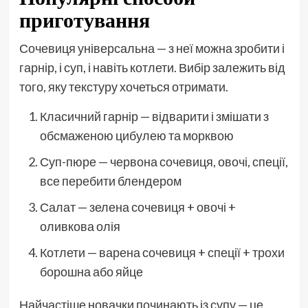
приготування
Сочевиця універсальна — з неї можна зробити і
гарнір, і суп, і навіть котлети. Вибір залежить від
того, яку текстуру хочеться отримати.
Класичний гарнір — відварити і змішати з
обсмаженою цибулею та морквою
Суп-пюре — червона сочевиця, овочі, спеції,
все перебити блендером
Салат — зелена сочевиця + овочі +
оливкова олія
Котлети — варена сочевиця + спеції + трохи
борошна або яйце
Найчастіше новачки починають із супу — це