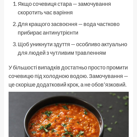
Якщо сочевиця стара — замочування
скоротить час варіння
Для кращого засвоєння — вода частково
прибирає антинутрієнти
Щоб уникнути здуття — особливо актуально
для людей з чутливим травленням
У більшості випадків достатньо просто промити
сочевицю під холодною водою. Замочування —
це скоріше додатковий крок, а не обов’язковий.