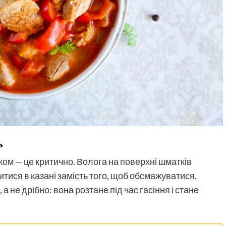
ь
ом — це критично. Волога на поверхні шматків
тися в казані замість того, щоб обсмажуватися.
не дрібно: вона розтане під час гасіння і стане