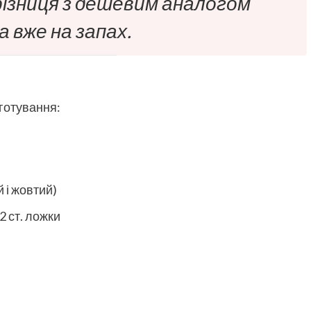
 різниця з дешевим аналогом
а вже на запах.
иготування:
 і жовтий)
2 ст. ложки