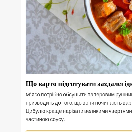
Що варто підготувати заздалегід
М’ясо потрібно обсушити паперовим рушник
призводить до того, що вони починають вари
Цибулю краще нарізати великими чвертями, а 
частиною соусу.