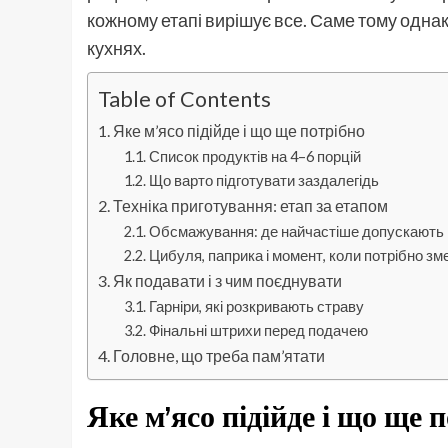
кожному етапі вирішує все. Саме тому однак
кухнях.
Table of Contents
Яке м’ясо підійде і що ще потрібно
Список продуктів на 4–6 порцій
Що варто підготувати заздалегідь
Техніка приготування: етап за етапом
Обсмажування: де найчастіше допускають
Цибуля, паприка і момент, коли потрібно з
Як подавати і з чим поєднувати
Гарніри, які розкривають страву
Фінальні штрихи перед подачею
Головне, що треба пам’ятати
Яке м’ясо підійде і що ще 