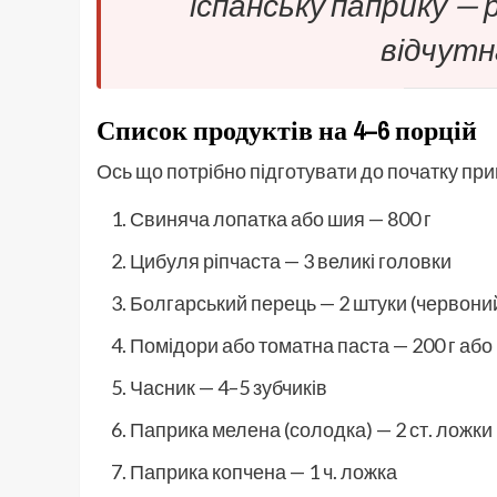
іспанську паприку —
відчутн
Список продуктів на 4–6 порцій
Ось що потрібно підготувати до початку пр
Свиняча лопатка або шия — 800 г
Цибуля ріпчаста — 3 великі головки
Болгарський перець — 2 штуки (червоний
Помідори або томатна паста — 200 г або 
Часник — 4–5 зубчиків
Паприка мелена (солодка) — 2 ст. ложки
Паприка копчена — 1 ч. ложка