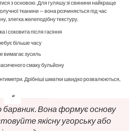
тися з основою. Для гуляшу зі свинини найкраще
олучної тканини — вона розчиняється під час
ену, злегка желеподібну текстуру.
а і соковита після гасіння
ребує більше часу
не вимагає зусиль
 насиченого смаку бульйону
антиметри. Дрібніші шматки швидко розвалюються,
 барвник. Вона формує основу
товуйте якісну угорську або