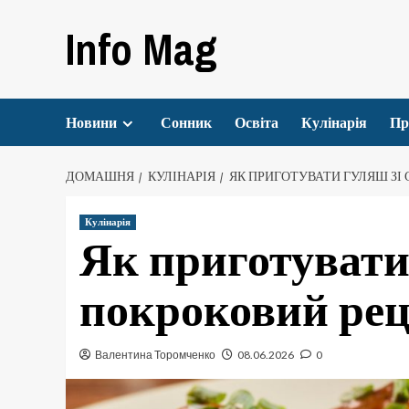
Перейти
Info Mag
до
вмісту
Новини
Сонник
Освіта
Кулінарія
Пр
ДОМАШНЯ
КУЛІНАРІЯ
ЯК ПРИГОТУВАТИ ГУЛЯШ ЗІ
Кулінарія
Як приготувати
покроковий ре
Валентина Торомченко
08.06.2026
0