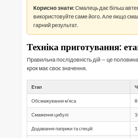
Корисно знати:
Смалець дає більш автен
використовуйте саме його. Але якщо сма
гарний результат.
Техніка приготування: ета
Правильна послідовність дій — це половина у
крок має своє значення.
Етап
Ч
Обсмажування м’яса
8
Смаження цибулі
1
Додавання паприки та спецій
1