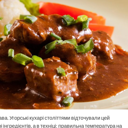
ва. Угорські кухарі століттями відточували цей
і інгредієнтів, а в техніці: правильна температура на