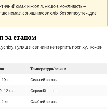
тичний смак, ніж олія. Якщо є можливість —
лцю немає, соняшникова олія без запаху теж дає
п за етапом
спіху. Гуляш зі свинини не терпить поспіху, і кожен
ас
Температура/режим
–10 хв
Сильний вогонь
0–12 хв
Середній вогонь
–2 хв
Слабкий вогонь