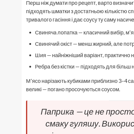
Перш ніж думати про рецепт, варто визначи
підходять шматки з достатньою кількістю сп
тривалого гасіння і дає соусу ту саму насич
Свиняча лопатка — класичний вибір, м’як
Свинячий окіст — менш жирний, але пот
Шия — найніжніший варіант, практично 
Ребра без кістки — підходять для більш
М’ясо нарізають кубиками приблизно 3–4 с
великі — погано просочуються соусом.
Паприка — це не просто
смаку гуляшу. Викорис