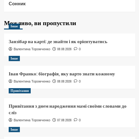
Сонник
Можливо, ви пропустили
Інше
Занзібар на карті: де знайти і як орієнтуватись
08.08.2026
Валентина Торомченко
0
Інше
Іван Франко: біографія, яку варто знати кожному
08.08.2026
Валентина Торомченко
0
Привітання
Привітання з днем народження мамі своїми словами до
сліз
07.08.2026
Валентина Торомченко
0
Інше