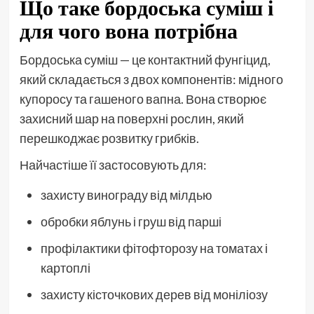
Що таке бордоська суміш і
для чого вона потрібна
Бордоська суміш — це контактний фунгіцид,
який складається з двох компонентів: мідного
купоросу та гашеного вапна. Вона створює
захисний шар на поверхні рослин, який
перешкоджає розвитку грибків.
Найчастіше її застосовують для:
захисту винограду від мілдью
обробки яблунь і груш від парші
профілактики фітофторозу на томатах і
картоплі
захисту кісточкових дерев від моніліозу