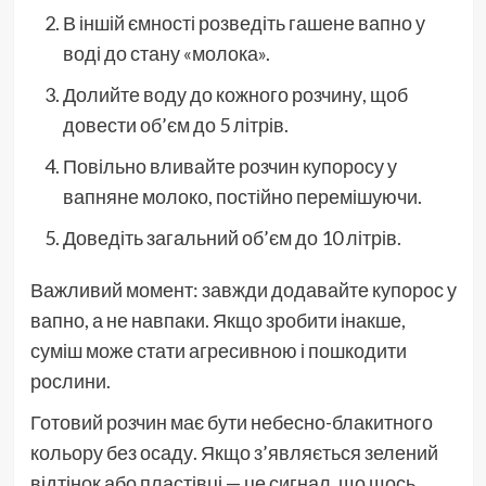
В іншій ємності розведіть гашене вапно у
воді до стану «молока».
Долийте воду до кожного розчину, щоб
довести об’єм до 5 літрів.
Повільно вливайте розчин купоросу у
вапняне молоко, постійно перемішуючи.
Доведіть загальний об’єм до 10 літрів.
Важливий момент: завжди додавайте купорос у
вапно, а не навпаки. Якщо зробити інакше,
суміш може стати агресивною і пошкодити
рослини.
Готовий розчин має бути небесно-блакитного
кольору без осаду. Якщо з’являється зелений
відтінок або пластівці — це сигнал, що щось