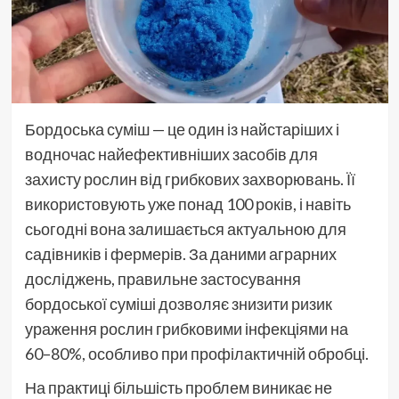
Бордоська суміш — це один із найстаріших і
водночас найефективніших засобів для
захисту рослин від грибкових захворювань. Її
використовують уже понад 100 років, і навіть
сьогодні вона залишається актуальною для
садівників і фермерів. За даними аграрних
досліджень, правильне застосування
бордоської суміші дозволяє знизити ризик
ураження рослин грибковими інфекціями на
60–80%, особливо при профілактичній обробці.
На практиці більшість проблем виникає не