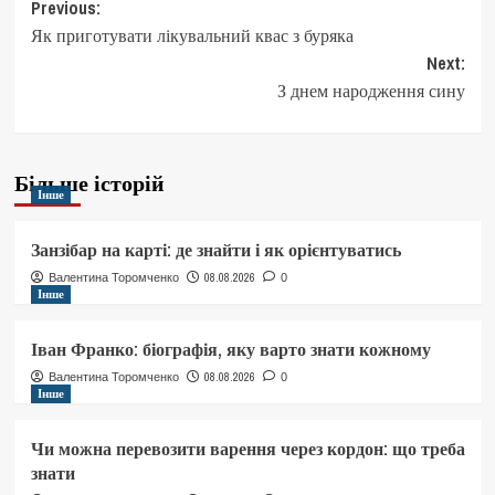
Post
Previous:
Як приготувати лікувальний квас з буряка
navigation
Next:
З днем народження сину
Більше історій
Інше
Занзібар на карті: де знайти і як орієнтуватись
08.08.2026
Валентина Торомченко
0
Інше
Іван Франко: біографія, яку варто знати кожному
08.08.2026
Валентина Торомченко
0
Інше
Чи можна перевозити варення через кордон: що треба
знати