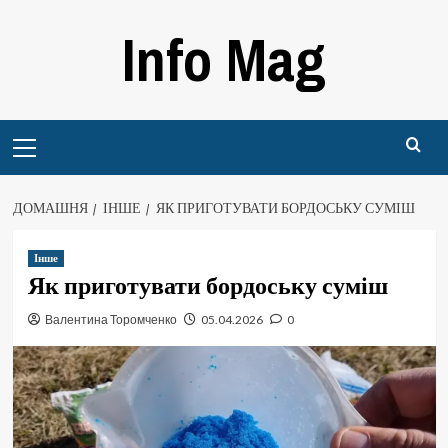
Перейти
Info Mag
до
вмісту
Primary
Menu
ДОМАШНЯ
ІНШЕ
ЯК ПРИГОТУВАТИ БОРДОСЬКУ СУМІШ
Інше
Як приготувати бордоську суміш
Валентина Торомченко
05.04.2026
0