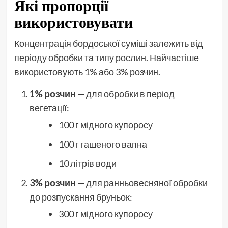
Які пропорції
використовувати
Концентрація бордоської суміші залежить від
періоду обробки та типу рослин. Найчастіше
використовують 1% або 3% розчин.
1% розчин
— для обробки в період
вегетації:
100 г мідного купоросу
100 г гашеного вапна
10 літрів води
3% розчин
— для ранньовесняної обробки
до розпускання бруньок:
300 г мідного купоросу