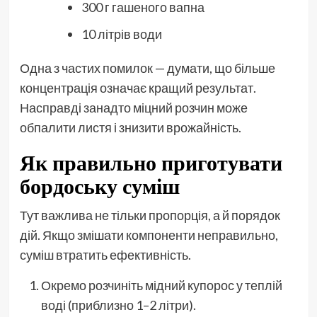
300 г гашеного вапна
10 літрів води
Одна з частих помилок — думати, що більше
концентрація означає кращий результат.
Насправді занадто міцний розчин може
обпалити листя і знизити врожайність.
Як правильно приготувати
бордоську суміш
Тут важлива не тільки пропорція, а й порядок
дій. Якщо змішати компоненти неправильно,
суміш втратить ефективність.
Окремо розчиніть мідний купорос у теплій
воді (приблизно 1–2 літри).