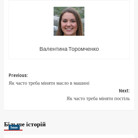
Валентина Торомченко
Post
Previous:
Як часто треба міняти масло в машині
navigation
Next:
Як часто треба міняти постіль
Більше історій
Інше