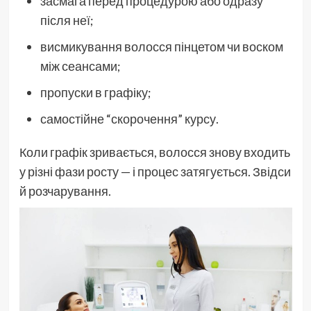
засмага перед процедурою або одразу
після неї;
висмикування волосся пінцетом чи воском
між сеансами;
пропуски в графіку;
самостійне “скорочення” курсу.
Коли графік зривається, волосся знову входить
у різні фази росту — і процес затягується. Звідси
й розчарування.