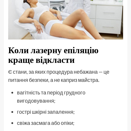
Коли лазерну епіляцію
краще відкласти
Є стани, за яких процедура небажана — це
питання безпеки, а не каприз майстра.
вагітність та період грудного
вигодовування;
гострі шкірні запалення;
свіжа засмага або опіки;