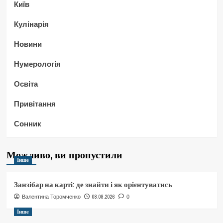
Київ
Кулінарія
Новини
Нумерологія
Освіта
Привітання
Сонник
Можливо, ви пропустили
Інше
Занзібар на карті: де знайти і як орієнтуватись
08.08.2026
Валентина Торомченко
0
Інше