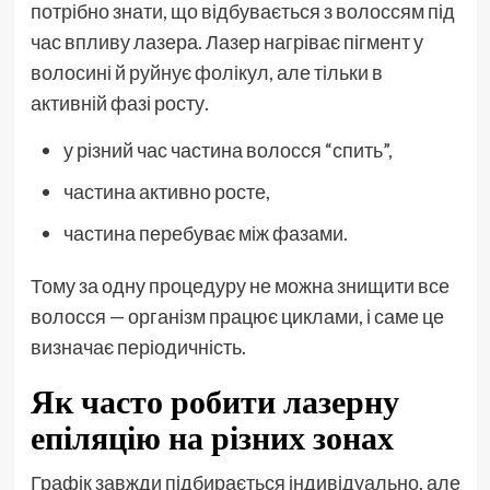
потрібно знати, що відбувається з волоссям під
час впливу лазера. Лазер нагріває пігмент у
волосині й руйнує фолікул, але тільки в
активній фазі росту.
у різний час частина волосся “спить”,
частина активно росте,
частина перебуває між фазами.
Тому за одну процедуру не можна знищити все
волосся — організм працює циклами, і саме це
визначає періодичність.
Як часто робити лазерну
епіляцію на різних зонах
Графік завжди підбирається індивідуально, але