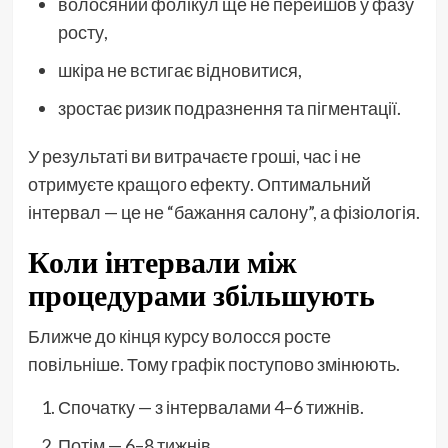
волосяний фолікул ще не перейшов у фазу
росту,
шкіра не встигає відновитися,
зростає ризик подразнення та пігментації.
У результаті ви витрачаєте гроші, час і не
отримуєте кращого ефекту. Оптимальний
інтервал — це не “бажання салону”, а фізіологія.
Коли інтервали між
процедурами збільшують
Ближче до кінця курсу волосся росте
повільніше. Тому графік поступово змінюють.
Спочатку — з інтервалами 4–6 тижнів.
Потім — 6–8 тижнів.