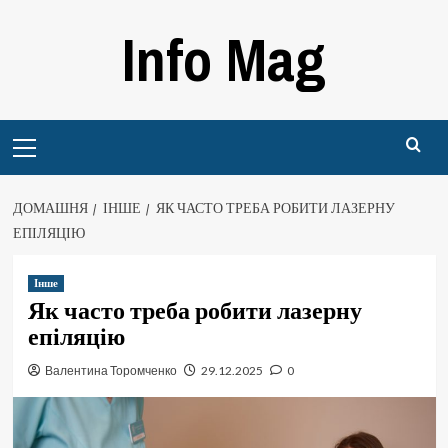
Перейти
Info Mag
до
вмісту
Primary
Menu
ДОМАШНЯ
ІНШЕ
ЯК ЧАСТО ТРЕБА РОБИТИ ЛАЗЕРНУ
ЕПІЛЯЦІЮ
Інше
Як часто треба робити лазерну
епіляцію
Валентина Торомченко
29.12.2025
0