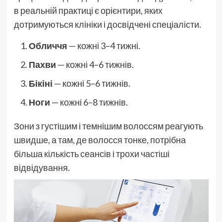
в реальній практиці є орієнтири, яких
дотримуються клініки і досвідчені спеціалісти.
Обличчя
— кожні 3–4 тижні.
Пахви
— кожні 4–6 тижнів.
Бікіні
— кожні 5–6 тижнів.
Ноги
— кожні 6–8 тижнів.
Зони з густішим і темнішим волоссям реагують
швидше, а там, де волосся тонке, потрібна
більша кількість сеансів і трохи частіші
відвідування.