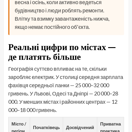
весна і осінь, коли активно ведеться
будівництво і люди роблять ремонти.
Влітку та взимку завантаженість нижча,
якщо немає постійного об’єкта.
Реальні цифри по містах —
де платять більше
Географія суттєво впливає на те, скільки
заробляє електрик. У столиці середня зарплата
фахівця середньої ланки — 25 000–32 000
гривень. У Львові, Одесі та Дніпрі — 20 000–28
000. У менших містах і районних центрах — 12
000–18 000 гривень.
Місто /
Приватна
Початківець
Досвідчений
регіон
практика