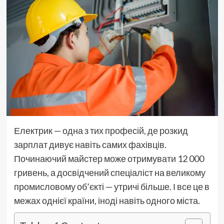
Електрик — одна з тих професій, де розкид
зарплат дивує навіть самих фахівців.
Починаючий майстер може отримувати 12 000
гривень, а досвідчений спеціаліст на великому
промисловому об’єкті — утричі більше. І все це в
межах однієї країни, іноді навіть одного міста.