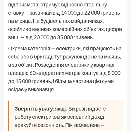
підприємстві отримує відносно стабільну
ставку — зазвичай від 14 000 до 22 000 гривень
на місяць. На будівельних майданчиках,
особливо великих комерційних об’єктах, цифри
вищі — від 20 000 до 35 000 гривень.
Окрема категорія — електрики, які працюють на
себе або в бригаді. Тут рахунок іде не за місяць,
а за об’єкт. Розведення електрики у квартирі
площею 60 квадратних метрів коштує від 8 000
до 15 000 гривень, і більша частина цієї суми
осідає у виконавця.
Зверніть увагу:
якщо Ви розглядаєте
роботу електриком як основний дохід,
врахуйте сезонність. Пік замовлень —