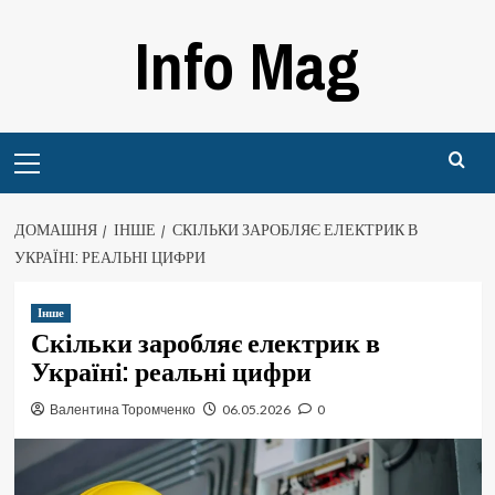
Перейти
Info Mag
до
вмісту
Primary
Menu
ДОМАШНЯ
ІНШЕ
СКІЛЬКИ ЗАРОБЛЯЄ ЕЛЕКТРИК В
УКРАЇНІ: РЕАЛЬНІ ЦИФРИ
Інше
Скільки заробляє електрик в
Україні: реальні цифри
Валентина Торомченко
06.05.2026
0