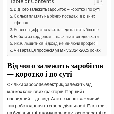
Table of Contents
Від чого залежить заробіток — коротко і по суті
Скільки платять на різних посадах і в різних
сферах
Реальні цифри по містах — де платять більше
Робота за кордоном — наскільки вигідно їхати
Як збільшити свій дохід, не міняючи професії
Чи варта ця професія уваги у 2024-2025 роках
Від чого залежить заробіток
— коротко і по суті
Скільки заробляє електрик, залежить від
кількох ключових факторів. Перший і
очевидний — досвід. Але не менш важливий —
тип роботодавця та сфера діяльності. Електрик
на будівництві, в комунальному господарстві та