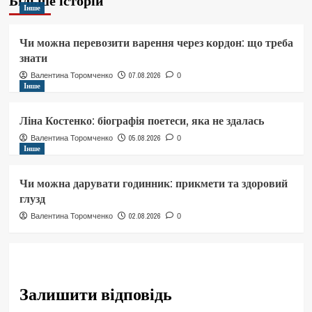
Більше історій
Інше
Чи можна перевозити варення через кордон: що треба
знати
07.08.2026
Валентина Торомченко
0
Інше
Ліна Костенко: біографія поетеси, яка не здалась
05.08.2026
Валентина Торомченко
0
Інше
Чи можна дарувати годинник: прикмети та здоровий
глузд
02.08.2026
Валентина Торомченко
0
Залишити відповідь