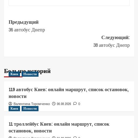
Навигация
Предыдущий
36 автобус Днепр
записи
Следующий:
38 автобус Днепр
Больше историй
Киев
Новости
119 автобус Киев: онлайн маршрут, список остановок,
новости
06.08.2026
Валентина Торомченко
0
Киев
Новости
11 троллейбус Киев: онлайн маршрут, список
остановок, новости