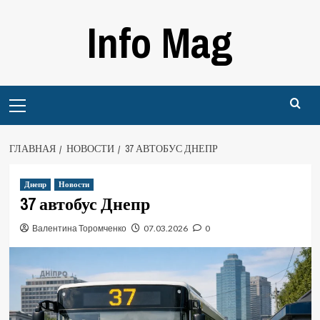
Перейти
Info Mag
к
содержимому
Primary
Menu
ГЛАВНАЯ
НОВОСТИ
37 АВТОБУС ДНЕПР
Днепр
Новости
37 автобус Днепр
Валентина Торомченко
07.03.2026
0