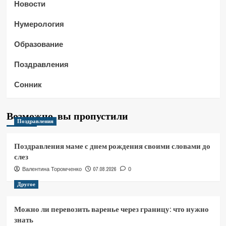
Новости
Нумерология
Образование
Поздравления
Сонник
Возможно, вы пропустили
Поздравления
Поздравления маме с днем рождения своими словами до
слез
07.08.2026
Валентина Торомченко
0
Другое
Можно ли перевозить варенье через границу: что нужно
знать