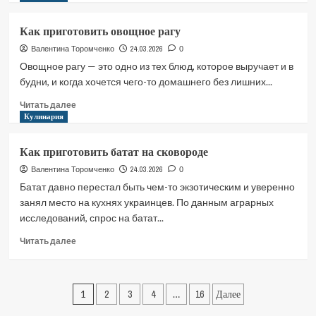
о
Как
Как приготовить овощное рагу
приготовить
грибы?
24.03.2026
Валентина Торомченко
0
Овощное рагу — это одно из тех блюд, которое выручает и в
будни, и когда хочется чего-то домашнего без лишних...
Прочитать
Читать далее
больше
Кулинария
о
Как
Как приготовить батат на сковороде
приготовить
овощное
24.03.2026
Валентина Торомченко
0
рагу
Батат давно перестал быть чем-то экзотическим и уверенно
занял место на кухнях украинцев. По данным аграрных
исследований, спрос на батат...
Прочитать
Читать далее
больше
о
Как
Пагинация
приготовить
1
2
3
4
…
16
Далее
батат