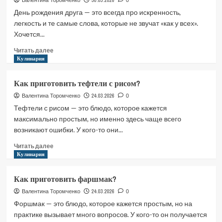
30.03.2026
Валентина Торомченко
0
рождения
День рождения друга — это всегда про искренность,
подруги
легкость и те самые слова, которые не звучат «как у всех».
Хочется...
Прочитать
Читать далее
больше
Кулинария
о
С
Как приготовить тефтели с рисом?
днем
24.03.2026
Валентина Торомченко
0
рождения
Тефтели с рисом — это блюдо, которое кажется
другу
максимально простым, но именно здесь чаще всего
возникают ошибки. У кого-то они...
Прочитать
Читать далее
больше
Кулинария
о
Как
Как приготовить фаршмак?
приготовить
тефтели
24.03.2026
Валентина Торомченко
0
с
Форшмак — это блюдо, которое кажется простым, но на
рисом?
практике вызывает много вопросов. У кого-то он получается