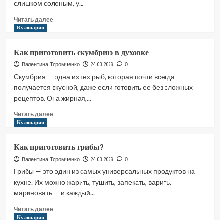
слишком соленым, у...
Прочитать
Читать далее
больше
Кулинария
о
Как
Как приготовить скумбрию в духовке
приготовить
фаршмак?
24.03.2026
Валентина Торомченко
0
Скумбрия — одна из тех рыб, которая почти всегда
получается вкусной, даже если готовить ее без сложных
рецептов. Она жирная,...
Прочитать
Читать далее
больше
Кулинария
о
Как
Как приготовить грибы?
приготовить
скумбрию
24.03.2026
Валентина Торомченко
0
в
Грибы — это один из самых универсальных продуктов на
духовке
кухне. Их можно жарить, тушить, запекать, варить,
мариновать — и каждый...
Прочитать
Читать далее
больше
Кулинария