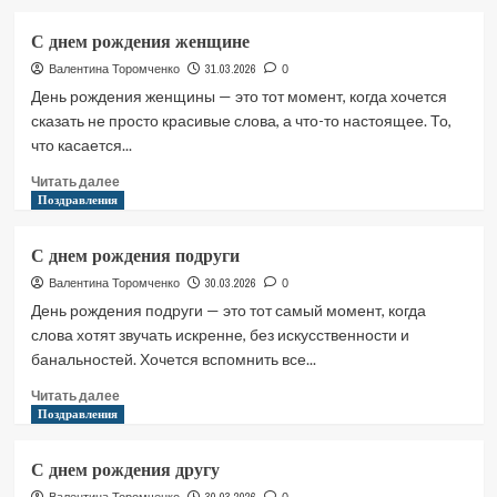
о
С
С днем ​​рождения женщине
днем
31.03.2026
Валентина Торомченко
0
рождения
День рождения женщины — это тот момент, когда хочется
учителю
сказать не просто красивые слова, а что-то настоящее. То,
что касается...
Прочитать
Читать далее
больше
Поздравления
о
С
С днем ​​рождения подруги
днем
30.03.2026
Валентина Торомченко
0
рождения
День рождения подруги — это тот самый момент, когда
женщине
слова хотят звучать искренне, без искусственности и
банальностей. Хочется вспомнить все...
Прочитать
Читать далее
больше
Поздравления
о
С
С днем ​​рождения другу
днем