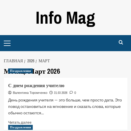
Перейти
Info Mag
к
содержимому
Primary
Menu
ГЛАВНАЯ
2026
МАРТ
Месяц:
Март 2026
Поздравления
С днем ​​рождения учителю
31.03.2026
Валентина Торомченко
0
День рождения учителя — это больше, чем просто дата. Это
повод остановиться на мгновение и сказать слова, которые
обычно остаются...
Прочитать
Читать далее
больше
Поздравления