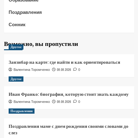
Поздравления
Сонник
Возможно, вы пропустили
Другое
Занзибар на карте: где найти и как ориентироваться
08.08.2026
Валентина Торомченко
0
Другое
Иван Франко: биография, которую стоит знать каждому
08.08.2026
Валентина Торомченко
0
Поздравления
Поздравления маме с днем рождения своими словами до
слез