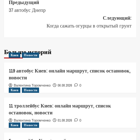
Навигация
Предыдущий
37 автобус Днепр
записи
Следующий:
Когда сажать огурцы в открытый грунт
Больше историй
Киев
Новости
119 автобус Киев: онлайн маршрут, список остановок,
новости
06.08.2026
Валентина Торомченко
0
Киев
Новости
11 троллейбус Киев: онлайн маршрут, список
остановок, новости
01.08.2026
Валентина Торомченко
0
Киев
Новости