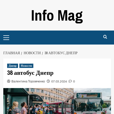
Перейти
Info Mag
к
содержимому
Primary
Menu
ГЛАВНАЯ
НОВОСТИ
38 АВТОБУС ДНЕПР
Днепр
Новости
38 автобус Днепр
Валентина Торомченко
07.03.2026
0