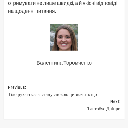
отримувати не лише швидкі, а й якісні відповіді
на щоденні питання.
Валентина Торомченко
Post
Previous:
Тіло рухається зі стану спокою це значить що
navigation
Next:
1 автобус Дніпро