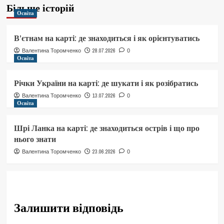
Більше історій
Освіта
В’єтнам на карті: де знаходиться і як орієнтуватись
28.07.2026
Валентина Торомченко
0
Освіта
Річки України на карті: де шукати і як розібратись
13.07.2026
Валентина Торомченко
0
Освіта
Шрі Ланка на карті: де знаходиться острів і що про
нього знати
23.06.2026
Валентина Торомченко
0
Залишити відповідь