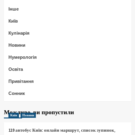
Інше
Київ
Кулінарія
Новини
Нумерологія
Освіта
Привітання
Сонник
Можливо, ви пропустили
Київ
Новини
119 автобус Київ: онлайн маршрут, список зупинок,