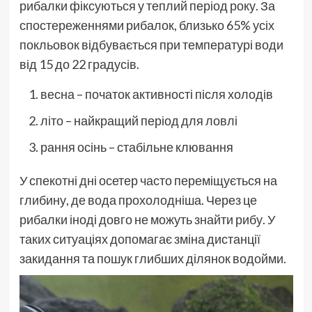
рибалки фіксуються у теплий період року. За
спостереженнями рибалок, близько 65% усіх
покльовок відбувається при температурі води
від 15 до 22 градусів.
весна – початок активності після холодів
літо – найкращий період для ловлі
рання осінь – стабільне клювання
У спекотні дні осетер часто переміщується на
глибину, де вода прохолодніша. Через це
рибалки іноді довго не можуть знайти рибу. У
таких ситуаціях допомагає зміна дистанції
закидання та пошук глибших ділянок водойми.