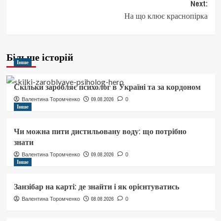
Next:
На що клює краснопірка
Більше історій
Інше
Скільки заробляє психолог в Україні та за кордоном
09.08.2026
Валентина Торомченко
0
Інше
Чи можна пити дистильовану воду: що потрібно
знати
09.08.2026
Валентина Торомченко
0
Інше
Занзібар на карті: де знайти і як орієнтуватись
08.08.2026
Валентина Торомченко
0