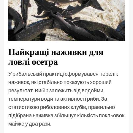
Найкращі наживки для
ловлі осетра
У рибальській практиці сформувався перелік
наживок, які стабільно показують хороший
результат. Вибір залежить від водойми,
температури води та активності риби. За
статистикою риболовних клубів, правильно
підібрана наживка збільшує кількість покльовок
майже у два рази.