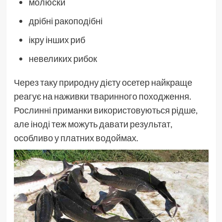
молюски
дрібні ракоподібні
ікру інших риб
невеликих рибок
Через таку природну дієту осетер найкраще
реагує на наживки тваринного походження.
Рослинні приманки використовуються рідше,
але іноді теж можуть давати результат,
особливо у платних водоймах.