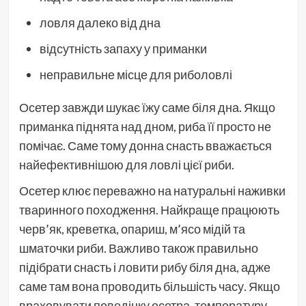
ловля далеко від дна
відсутність запаху у приманки
неправильне місце для риболовлі
Осетер завжди шукає їжу саме біля дна. Якщо
приманка піднята над дном, риба її просто не
помічає. Саме тому донна снасть вважається
найефективнішою для ловлі цієї риби.
Осетер клює переважно на натуральні наживки
тваринного походження. Найкраще працюють
черв’як, креветка, опариш, м’ясо мідій та
шматочки риби. Важливо також правильно
підібрати снасть і ловити рибу біля дна, адже
саме там вона проводить більшість часу. Якщо
враховувати поведінку осетра, температуру