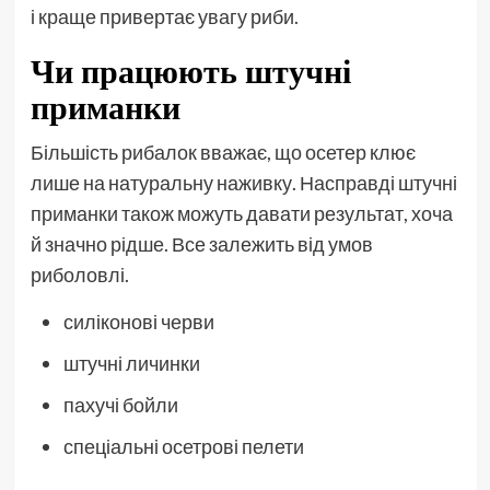
і краще привертає увагу риби.
Чи працюють штучні
приманки
Більшість рибалок вважає, що осетер клює
лише на натуральну наживку. Насправді штучні
приманки також можуть давати результат, хоча
й значно рідше. Все залежить від умов
риболовлі.
силіконові черви
штучні личинки
пахучі бойли
спеціальні осетрові пелети