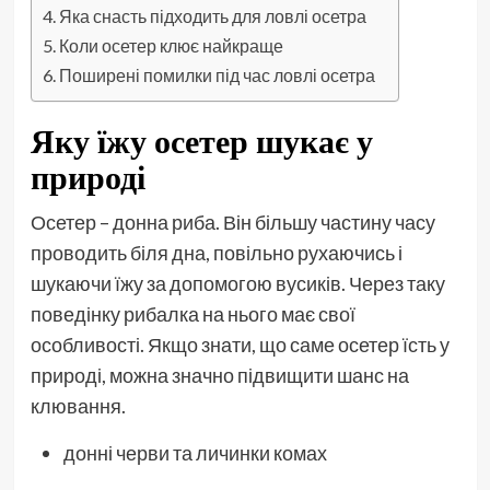
Яка снасть підходить для ловлі осетра
Коли осетер клює найкраще
Поширені помилки під час ловлі осетра
Яку їжу осетер шукає у
природі
Осетер – донна риба. Він більшу частину часу
проводить біля дна, повільно рухаючись і
шукаючи їжу за допомогою вусиків. Через таку
поведінку рибалка на нього має свої
особливості. Якщо знати, що саме осетер їсть у
природі, можна значно підвищити шанс на
клювання.
донні черви та личинки комах