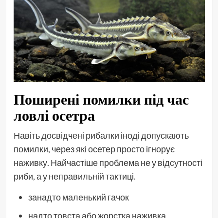
Поширені помилки під час
ловлі осетра
Навіть досвідчені рибалки іноді допускають
помилки, через які осетер просто ігнорує
наживку. Найчастіше проблема не у відсутності
риби, а у неправильній тактиці.
занадто маленький гачок
надто товста або жорстка наживка