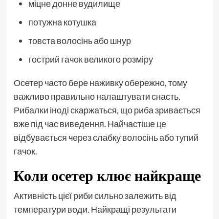
міцне донне вудилище
потужна котушка
товста волосінь або шнур
гострий гачок великого розміру
Осетер часто бере наживку обережно, тому
важливо правильно налаштувати снасть.
Рибалки іноді скаржаться, що риба зривається
вже під час виведення. Найчастіше це
відбувається через слабку волосінь або тупий
гачок.
Коли осетер клює найкраще
Активність цієї риби сильно залежить від
температури води. Найкращі результати