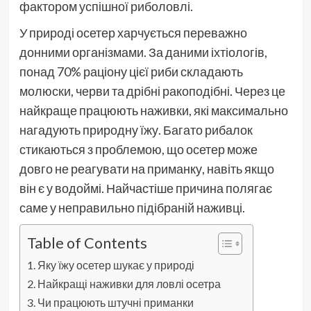
фактором успішної риболовлі.
У природі осетер харчується переважно
донними організмами. За даними іхтіологів,
понад 70% раціону цієї риби складають
молюски, черви та дрібні ракоподібні. Через це
найкраще працюють наживки, які максимально
нагадують природну їжу. Багато рибалок
стикаються з проблемою, що осетер може
довго не реагувати на приманку, навіть якщо
він є у водоймі. Найчастіше причина полягає
саме у неправильно підібраній наживці.
Table of Contents
Яку їжу осетер шукає у природі
Найкращі наживки для ловлі осетра
Чи працюють штучні приманки