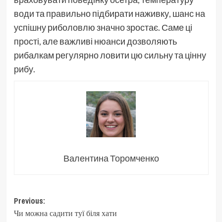
води та правильно підбирати наживку, шанс на
успішну риболовлю значно зростає. Саме ці
прості, але важливі нюанси дозволяють
рибалкам регулярно ловити цю сильну та цінну
рибу.
Валентина Торомченко
Post
Previous:
Чи можна садити туї біля хати
navigation