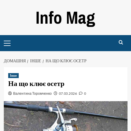
Перейти
Info Mag
до
вмісту
Primary
Menu
ДОМАШНЯ
ІНШЕ
НА ЩО КЛЮЄ ОСЕТР
Інше
На що клює осетр
Валентина Торомченко
07.03.2026
0