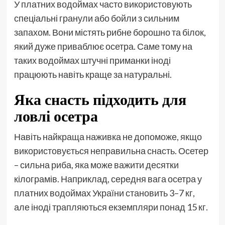
У платних водоймах часто використовують
спеціальні гранули або бойли з сильним
запахом. Вони містять рибне борошно та білок,
який дуже приваблює осетра. Саме тому на
таких водоймах штучні приманки іноді
працюють навіть краще за натуральні.
Яка снасть підходить для
ловлі осетра
Навіть найкраща наживка не допоможе, якщо
використовується неправильна снасть. Осетер
– сильна риба, яка може важити десятки
кілограмів. Наприклад, середня вага осетра у
платних водоймах України становить 3–7 кг,
але іноді трапляються екземпляри понад 15 кг.