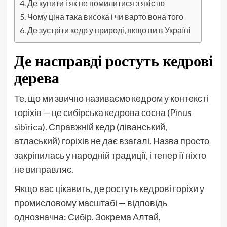
Де купити і як не помилитися з якістю
Чому ціна така висока і чи варто вона того
Де зустріти кедр у природі, якщо ви в Україні
Де насправді ростуть кедрові
дерева
Те, що ми звично називаємо кедром у контексті
горіхів — це сибірська кедрова сосна (Pinus
sibirica). Справжній кедр (ліванський,
атласький) горіхів не дає взагалі. Назва просто
закріпилась у народній традиції, і тепер її ніхто
не виправляє.
Якщо вас цікавить, де ростуть кедрові горіхи у
промисловому масштабі — відповідь
однозначна: Сибір. Зокрема Алтай,