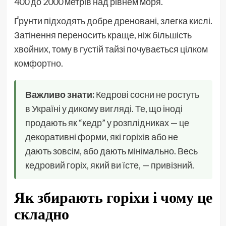
400 до 2000 метрів над рівнем моря.
Ґрунти підходять добре дреновані, злегка кислі.
Затінення переносить краще, ніж більшість
хвойних, тому в густій тайзі почувається цілком
комфортно.
Важливо знати:
Кедрові сосни не ростуть
в Україні у дикому вигляді. Те, що іноді
продають як “кедр” у розплідниках — це
декоративні форми, які горіхів або не
дають зовсім, або дають мінімально. Весь
кедровий горіх, який ви їсте, — привізний.
Як збирають горіхи і чому це
складно