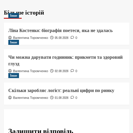
Більше історій
Інше
Ліна Костенко: біографія поетеси, яка не здалась
05.08.2026
Валентина Торомченко
0
Інше
Чи можна дарувати годинник: прикмети та здоровий
глузд
02.08.2026
Валентина Торомченко
0
Інше
Скільки заробляє логіст: реальні цифри по ринку
01.08.2026
Валентина Торомченко
0
Залишити відповідь