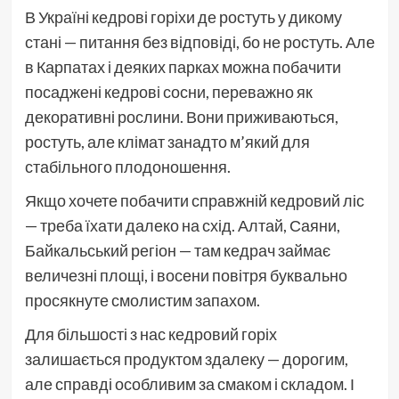
В Україні кедрові горіхи де ростуть у дикому
стані — питання без відповіді, бо не ростуть. Але
в Карпатах і деяких парках можна побачити
посаджені кедрові сосни, переважно як
декоративні рослини. Вони приживаються,
ростуть, але клімат занадто м’який для
стабільного плодоношення.
Якщо хочете побачити справжній кедровий ліс
— треба їхати далеко на схід. Алтай, Саяни,
Байкальський регіон — там кедрач займає
величезні площі, і восени повітря буквально
просякнуте смолистим запахом.
Для більшості з нас кедровий горіх
залишається продуктом здалеку — дорогим,
але справді особливим за смаком і складом. І