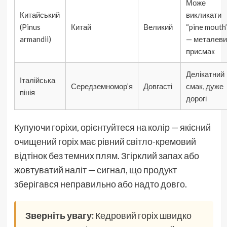
Може
Китайський
викликати
(Pinus
Китай
Великий
“pine mouth
armandii)
— металеви
присмак
Делікатний
Італійська
Середземномор’я
Довгасті
смак, дуже
пінія
дорогі
Купуючи горіхи, орієнтуйтеся на колір — якісний
очищений горіх має рівний світло-кремовий
відтінок без темних плям. Згірклий запах або
жовтуватий наліт — сигнал, що продукт
зберігався неправильно або надто довго.
Зверніть увагу:
Кедровий горіх швидко