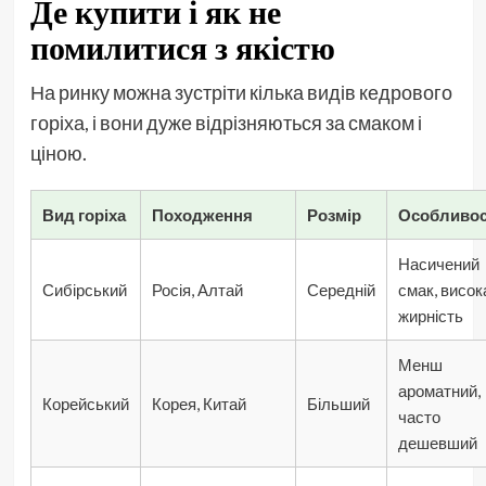
Де купити і як не
помилитися з якістю
На ринку можна зустріти кілька видів кедрового
горіха, і вони дуже відрізняються за смаком і
ціною.
Вид горіха
Походження
Розмір
Особливос
Насичений
Сибірський
Росія, Алтай
Середній
смак, висок
жирність
Менш
ароматний,
Корейський
Корея, Китай
Більший
часто
дешевший