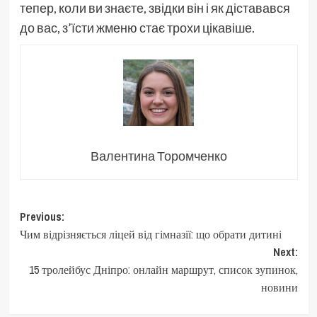
тепер, коли ви знаєте, звідки він і як діставався
до вас, з’їсти жменю стає трохи цікавіше.
Валентина Торомченко
Post
Previous:
Чим відрізняється ліцей від гімназії: що обрати дитині
navigation
Next:
15 тролейбус Дніпро: онлайн маршрут, список зупинок,
новини