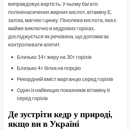
виправдовує вартість. У ньому багато
поліненасичених жирних кислот, вітаміну Е,
заліза, магнію і цинку. Пінолева кислота, яка є
майже виключно в кедрових горіхах,
досліджується як речовина, що допомагає
контролювати апетит.
Близько 14 г жиру на 30 г горіхів
Близько 4 г білка на порцію
Рекордний вміст марганцю серед горіхів
Один із найвищих показників вітаміну К
серед горіхів
Де зустріти кедр у природі,
якщо ви в Україні