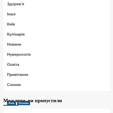
Здоров'я
Інше
Київ
Кулінарія
Новини
Нумерологія
Освіта
Привітання
Сонник
Можливо, ви пропустили
Київ
Новини