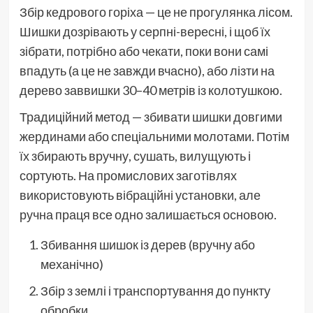
Збір кедрового горіха — це не прогулянка лісом.
Шишки дозрівають у серпні-вересні, і щоб їх
зібрати, потрібно або чекати, поки вони самі
впадуть (а це не завжди вчасно), або лізти на
дерево заввишки 30–40 метрів із колотушкою.
Традиційний метод — збивати шишки довгими
жердинами або спеціальними молотами. Потім
їх збирають вручну, сушать, вилущують і
сортують. На промислових заготівлях
використовують вібраційні установки, але
ручна праця все одно залишається основою.
Збивання шишок із дерев (вручну або
механічно)
Збір з землі і транспортування до пункту
обробки