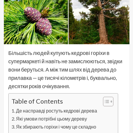
Більшість людей купують кедрові горіхи в
супермаркеті й навіть не замислюються, звідки
вони беруться. А між тим шлях від дерева до
прилавка — це тисячі кілометрів і, буквально,
десятки років очікування.
Table of Contents
Де насправді ростуть кедрові дерева
Які умови потрібні цьому дереву
Як збирають горіхи і чому це складно