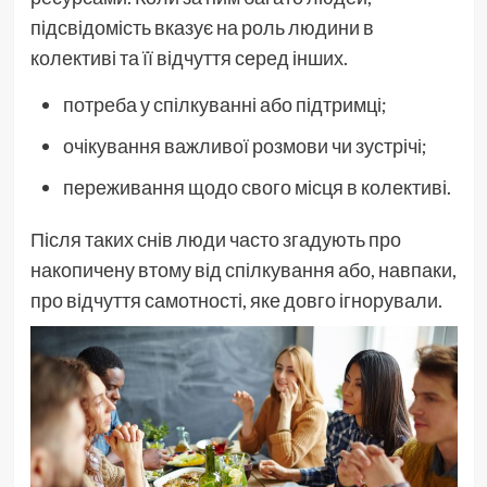
підсвідомість вказує на роль людини в
колективі та її відчуття серед інших.
потреба у спілкуванні або підтримці;
очікування важливої розмови чи зустрічі;
переживання щодо свого місця в колективі.
Після таких снів люди часто згадують про
накопичену втому від спілкування або, навпаки,
про відчуття самотності, яке довго ігнорували.