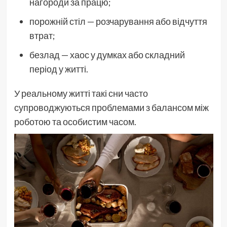
нагороди за працю;
порожній стіл — розчарування або відчуття
втрат;
безлад — хаос у думках або складний
період у житті.
У реальному житті такі сни часто
супроводжуються проблемами з балансом між
роботою та особистим часом.