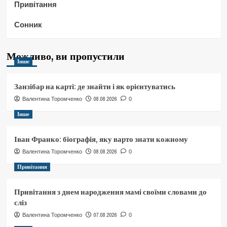
Привітання
Сонник
Можливо, ви пропустили
Інше
Занзібар на карті: де знайти і як орієнтуватись
08.08.2026
Валентина Торомченко
0
Інше
Іван Франко: біографія, яку варто знати кожному
08.08.2026
Валентина Торомченко
0
Привітання
Привітання з днем народження мамі своїми словами до
сліз
07.08.2026
Валентина Торомченко
0