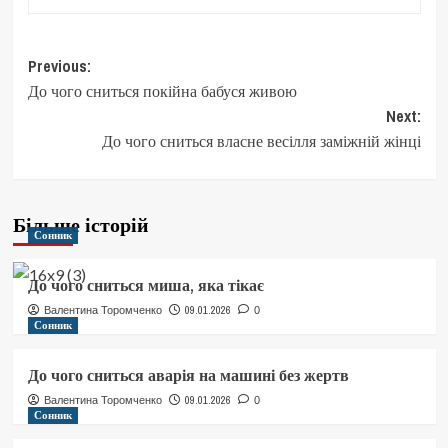
Post
Previous:
До чого сниться покійна бабуся живою
navigation
Next:
До чого сниться власне весілля заміжній жінці
Більше історій
Сонник
До чого сниться миша, яка тікає
09.01.2026
Валентина Торомченко
0
Сонник
До чого сниться аварія на машині без жертв
09.01.2026
Валентина Торомченко
0
Сонник