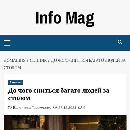
Перейти
Info Mag
до
вмісту
Primary
Menu
ДОМАШНЯ
СОННИК
ДО ЧОГО СНИТЬСЯ БАГАТО ЛЮДЕЙ ЗА
СТОЛОМ
Сонник
До чого сниться багато людей за
столом
Валентина Торомченко
27.12.2025
0