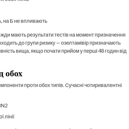
, на Б не впливають
завжди мають результати тестів на момент призначення
 входить до групи ризику — озелтамівір призначають
ивність вища, якщо почати прийом у перші 48 годин від
д обох
мпоненти проти обох типів. Сучасні чотиривалентні
3N2
ї лінії