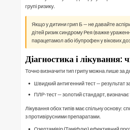
групі ризику.
Якщо у дитини грип Б — не давайте аспірин
дітей ризик синдрому Рея (важке ураженн
парацетамол або ібупрофен у вікових доз
Діагностика і лікування: ч
Точно визначити тип грипу можна лише за д
Швидкий антигенний тест — результат за
ПЛР-тест — золотий стандарт, визначає т
Лікування обох типів має спільну основу: сп
з противірусними препаратами.
Озелтамівір (Таміфлю) ефективний прот