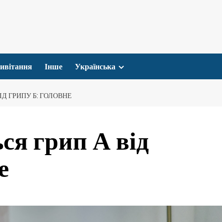
ивітання
Інше
Українська
ІД ГРИПУ Б: ГОЛОВНЕ
ся грип А від
е