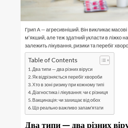
Грип А — агресивніший. Він викликає масові
м’якший, але теж здатний укласти в ліжко на
залежить лікування, ризики та перебіг хвор
Table of Contents
Два типи — два різних віруси
Як відрізняється перебіг хвороби
Хто в зоні ризику при кожному типі
Діагностика і лікування: чи є різниця
Вакцинація: чи захищає від обох
Що реально важливо запам’ятати
Два типи — два різних вір