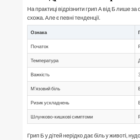
На практиці відрізнити грип А від Б лише 
схожа. Але є певні тенденції.
Ознака
Початок
Температура
Важкість
М’язовий біль
Ризик ускладнень
Шлунково-кишкові симптоми
Грип Б у дітей нерідко дає біль у животі, ну