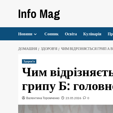
Перейти
Info Mag
до
вмісту
Новини
Сонник
Освіта
Кулінарія
Пр
ДОМАШНЯ
ЗДОРОВ'Я
ЧИМ ВІДРІЗНЯЄТЬСЯ ГРИП А В
Здоров'я
Чим відрізняєть
грипу Б: головн
Валентина Торомченко
23.05.2026
0