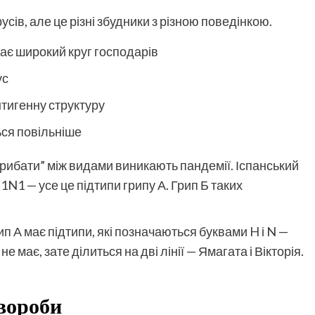
сів, але це різні збудники з різною поведінкою.
має широкий круг господарів
ус
нтигенну структуру
ься повільніше
стрибати” між видами виникають пандемії. Іспанський
N1 — усе це підтипи грипу А. Грип Б таких
п А має підтипи, які позначаються буквами H і N —
 має, зате ділиться на дві лінії — Ямагата і Вікторія.
хвороби