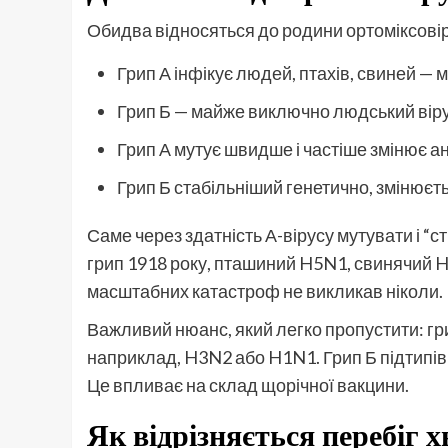
Обидва відносяться до родини ортоміксовіру
Грип А інфікує людей, птахів, свиней — 
Грип Б — майже виключно людський вір
Грип А мутує швидше і частіше змінює а
Грип Б стабільніший генетично, змінюєт
Саме через здатність А-вірусу мутувати і “
грип 1918 року, пташиний H5N1, свинячий H1
масштабних катастроф не викликав ніколи.
Важливий нюанс, який легко пропустити: гри
наприклад, H3N2 або H1N1. Грип Б підтипів не
Це впливає на склад щорічної вакцини.
Як відрізняється перебіг 