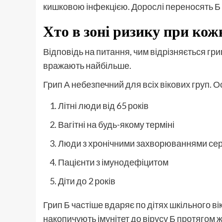
кишковою інфекцією. Дорослі переносять Б л
Хто в зоні ризику при кож
Відповідь на питання, чим відрізняється грип
вражають найбільше.
Грип А небезпечний для всіх вікових груп. 
Літні люди від 65 років
Вагітні на будь-якому терміні
Люди з хронічними захворюваннями серц
Пацієнти з імунодефіцитом
Діти до 2 років
Грип Б частіше вдаряє по дітях шкільного ві
накопичують імунітет до вірусу Б протягом 