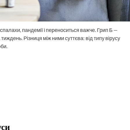
 спалахи, пандемії і переноситься важче. Грип Б —
 тиждень. Різниця між ними суттєва: від типу вірусу
оби.
уси