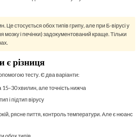
. Це стосується обох типів грипу, але при Б-вірусі у
я мозку і печінки) задокументований краще. Тільки
ах.
и є різниця
опомогою тесту. Є два варіанти:
 15–30 хвилин, але точність нижча
ип і підтип вірусу
окій, рясне пиття, контроль температури. Але є нюанс
и обох типів