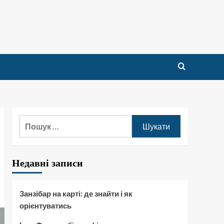
Пошук:
Недавні записи
Занзібар на карті: де знайти і як
орієнтуватись