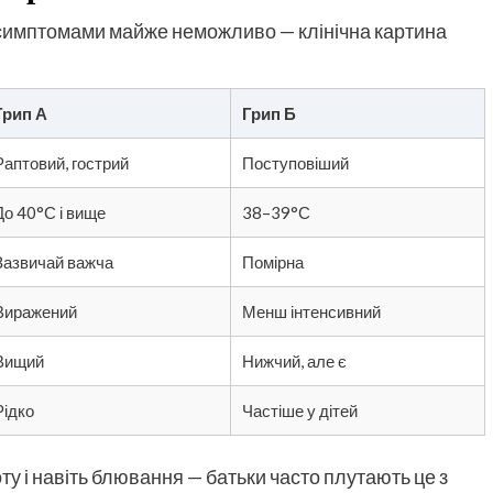
за симптомами майже неможливо — клінічна картина
Грип А
Грип Б
Раптовий, гострий
Поступовіший
До 40°С і вище
38–39°С
Зазвичай важча
Помірна
Виражений
Менш інтенсивний
Вищий
Нижчий, але є
Рідко
Частіше у дітей
доту і навіть блювання — батьки часто плутають це з