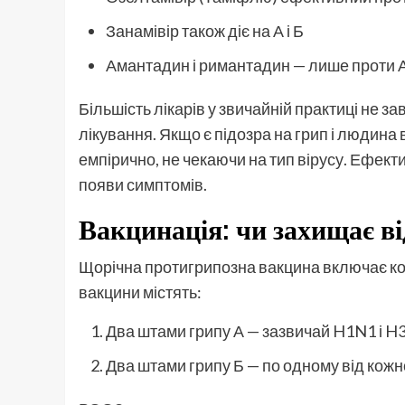
Занамівір також діє на А і Б
Амантадин і римантадин — лише проти А
Більшість лікарів у звичайній практиці не 
лікування. Якщо є підозра на грип і людина
емпірично, не чекаючи на тип вірусу. Ефект
появи симптомів.
Вакцинація: чи захищає ві
Щорічна протигрипозна вакцина включає ко
вакцини містять:
Два штами грипу А — зазвичай H1N1 і H
Два штами грипу Б — по одному від кожно