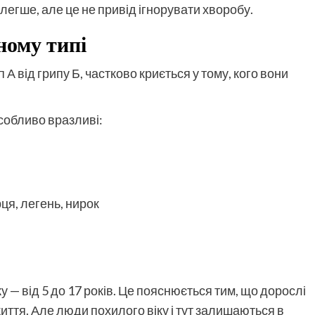
егше, але це не привід ігнорувати хворобу.
ному типі
 А від грипу Б, частково криється у тому, кого вони
Особливо вразливі:
я, легень, нирок
ку — від 5 до 17 років. Це пояснюється тим, що дорослі
життя. Але люди похилого віку і тут залишаються в