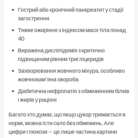
Гострий або хронічний панкреатит у стадії
загострення
Тяжке ожиріння з індексом маси тіла понад
40
Виражена дисліпідемія з критично
підвищеним рівнем тригліцеридів
Захворювання жовчного міхура, особливо
жовчнокам’яна хвороба
Діабетична нефропатія з обмеженням білків
і жирів у раціоні
Багато хто думає, що якщо цукор тримається в
нормі, можна їсти сало без обмежень. Але
цифри глюкози — це лише частина картини