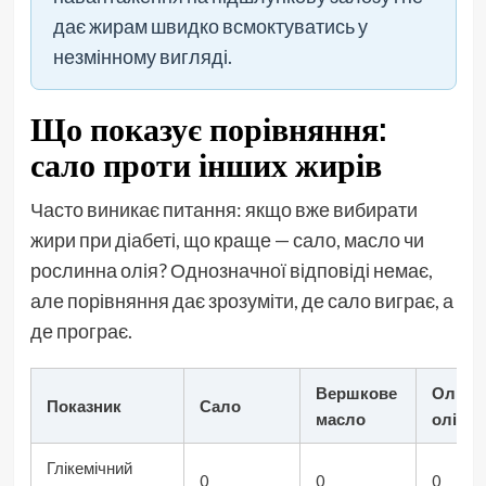
дає жирам швидко всмоктуватись у
незмінному вигляді.
Що показує порівняння:
сало проти інших жирів
Часто виникає питання: якщо вже вибирати
жири при діабеті, що краще — сало, масло чи
рослинна олія? Однозначної відповіді немає,
але порівняння дає зрозуміти, де сало виграє, а
де програє.
Вершкове
Оливк
Показник
Сало
масло
олія
Глікемічний
0
0
0