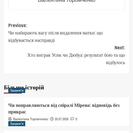
Post
Previous:
Чи набирають вагу після видалення матки: що
navigation
відбувається насправді
Next:
Хто виграв Усик чи Дюбуа: результат бою та що
відбулось
Більше історій
Здоров'я
Чи поправляються від спіралі Мірена: відповідь без
прикрас
20.07.2026
Валентина Торомченко
0
Здоров'я