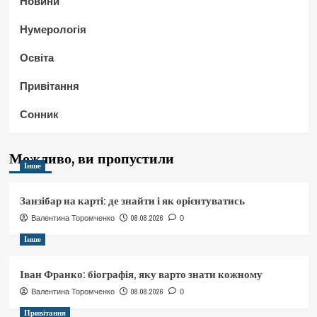
Новини
Нумерологія
Освіта
Привітання
Сонник
Можливо, ви пропустили
Інше
Занзібар на карті: де знайти і як орієнтуватись
08.08.2026
Валентина Торомченко
0
Інше
Іван Франко: біографія, яку варто знати кожному
08.08.2026
Валентина Торомченко
0
Привітання