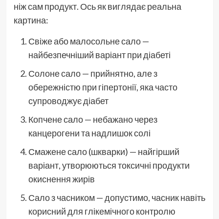
ніж сам продукт. Ось як виглядає реальна
картина:
Свіже або малосольне сало —
найбезпечніший варіант при діабеті
Солоне сало — прийнятно, але з
обережністю при гіпертонії, яка часто
супроводжує діабет
Копчене сало — небажано через
канцерогени та надлишок солі
Смажене сало (шкварки) — найгірший
варіант, утворюються токсичні продукти
окиснення жирів
Сало з часником — допустимо, часник навіть
корисний для глікемічного контролю