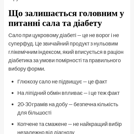
Що залишається головним у
питанні сала та діабету
Сало при цукровому діабеті — це не ворог і не
суперфуд. Це звичайний продукт з нульовим
глікемічним індексом, який вписується в раціон
діабетика за умови помірності та правильного
вибору форми.
Глюкозу сало не підвищує — це факт
На ліпідний обмін впливає — і це теж факт
20-30 грамів на добу — безпечна кількість
для більшості
Копчене та смажене — не найкращий вибір
незалежно від діагнозу