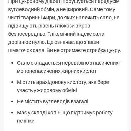
При цукровому діабеті порушується передусім
вуглеводний обмін, а не жировий. Саме тому
чисті тваринні жири, до яких належить сало, не
підвищують рівень глюкози в крові
безпосередньо. Глікемічний індекс сала
дорівнює нулю. Це означає, що з’ївши
шматочок сала, Ви не отримаєте стрибка цукру.
Сало складається переважно з насичених і
мононенасичених жирних кислот
Містить арахідонову кислоту, яка бере
участь у жировому обміні
Не містить вуглеводів взагалі
Має у складі холін, що підтримує роботу
печінки