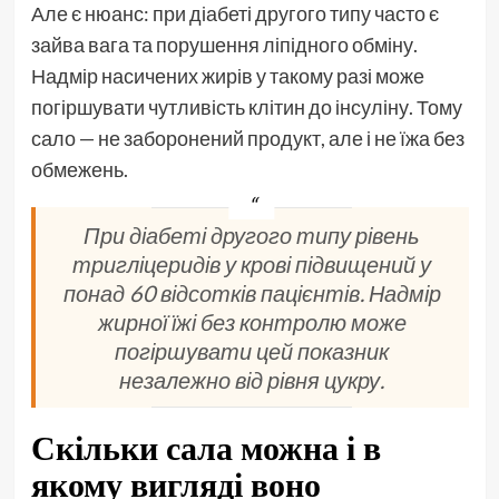
Але є нюанс: при діабеті другого типу часто є
зайва вага та порушення ліпідного обміну.
Надмір насичених жирів у такому разі може
погіршувати чутливість клітин до інсуліну. Тому
сало — не заборонений продукт, але і не їжа без
обмежень.
При діабеті другого типу рівень
тригліцеридів у крові підвищений у
понад 60 відсотків пацієнтів. Надмір
жирної їжі без контролю може
погіршувати цей показник
незалежно від рівня цукру.
Скільки сала можна і в
якому вигляді воно