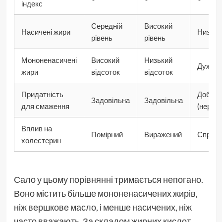
індекс
Середній
Високий
Насичені жири
Низьки
рівень
рівень
Мононенасичені
Високий
Низький
Дуже в
жири
відсоток
відсоток
Придатність
Добра
Задовільна
Задовільна
для смаження
(нераф
Вплив на
Помірний
Виражений
Сприят
холестерин
Сало у цьому порівнянні тримається непогано.
Воно містить більше мононенасичених жирів,
ніж вершкове масло, і менше насичених, ніж
часто вважають. За складом жирних кислот