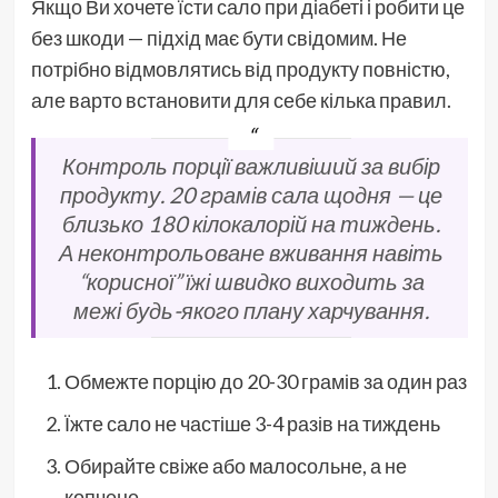
Якщо Ви хочете їсти сало при діабеті і робити це
без шкоди — підхід має бути свідомим. Не
потрібно відмовлятись від продукту повністю,
але варто встановити для себе кілька правил.
Контроль порції важливіший за вибір
продукту. 20 грамів сала щодня — це
близько 180 кілокалорій на тиждень.
А неконтрольоване вживання навіть
“корисної” їжі швидко виходить за
межі будь-якого плану харчування.
Обмежте порцію до 20-30 грамів за один раз
Їжте сало не частіше 3-4 разів на тиждень
Обирайте свіже або малосольне, а не
копчене