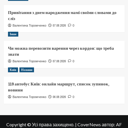
Привітання з днем народження мамі своїми словами до
сліз
07.08.2026
Валентина Торомченко
0
Інше
Чи можна перевозити варення через кордон: що треба
знати
07.08.2026
Валентина Торомченко
0
Київ
Новини
119 автобус Київ: онлайн маршрут, список зупинок,
новини
06.08.2026
Валентина Торомченко
0
Copyright © Усі права захищено.
|
CoverNews
автор: AF