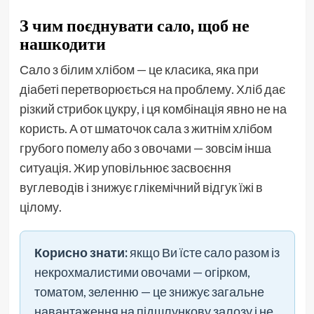
З чим поєднувати сало, щоб не
нашкодити
Сало з білим хлібом — це класика, яка при
діабеті перетворюється на проблему. Хліб дає
різкий стрибок цукру, і ця комбінація явно не на
користь. А от шматочок сала з житнім хлібом
грубого помелу або з овочами — зовсім інша
ситуація. Жир уповільнює засвоєння
вуглеводів і знижує глікемічний відгук їжі в
цілому.
Корисно знати:
якщо Ви їсте сало разом із
некрохмалистими овочами — огірком,
томатом, зеленню — це знижує загальне
навантаження на підшлункову залозу і не