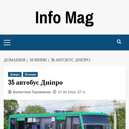
Перейти
Info Mag
до
вмісту
Primary
Menu
ДОМАШНЯ
НОВИНИ
35 АВТОБУС ДНІПРО
Дніпро
Новини
35 автобус Дніпро
Валентина Торомченко
07.03.2026
0