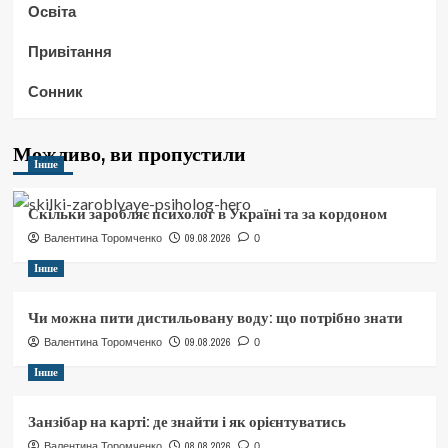
Освіта
Привітання
Сонник
Можливо, ви пропустили
Інше
Скільки заробляє психолог в Україні та за кордоном
09.08.2026
Валентина Торомченко
0
Інше
Чи можна пити дистильовану воду: що потрібно знати
09.08.2026
Валентина Торомченко
0
Інше
Занзібар на карті: де знайти і як орієнтуватись
08.08.2026
Валентина Торомченко
0