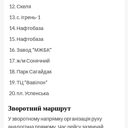
Скеля
с. Ігрень-1
Нафтобаза
Нафтобаза
Завод “МЖБК”
ж/м Сонячний
Парк Сагайдак
ТЦ “Вавілон”
пл. Успенська
Зворотний маршрут
У зворотному напрямку організація руху
аналогічна прямому. Час рейсу зазвичай