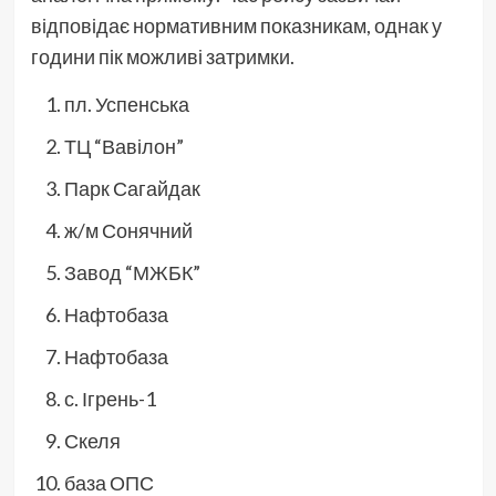
відповідає нормативним показникам, однак у
години пік можливі затримки.
пл. Успенська
ТЦ “Вавілон”
Парк Сагайдак
ж/м Сонячний
Завод “МЖБК”
Нафтобаза
Нафтобаза
с. Ігрень-1
Скеля
база ОПС