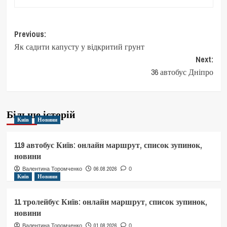
Post
Previous:
Як садити капусту у відкритий грунт
navigation
Next:
36 автобус Дніпро
Більше історій
Київ
Новини
119 автобус Київ: онлайн маршрут, список зупинок,
новини
06.08.2026
Валентина Торомченко
0
Київ
Новини
11 тролейбус Київ: онлайн маршрут, список зупинок,
новини
01.08.2026
Валентина Торомченко
0