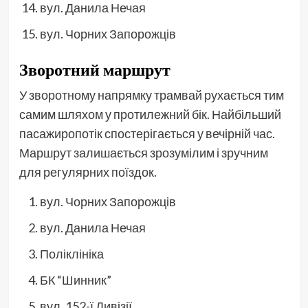
вул. Данила Нечая
вул. Чорних Запорожців
Зворотний маршрут
У зворотному напрямку трамвай рухається тим
самим шляхом у протилежний бік. Найбільший
пасажиропотік спостерігається у вечірній час.
Маршрут залишається зрозумілим і зручним
для регулярних поїздок.
вул. Чорних Запорожців
вул. Данила Нечая
Поліклініка
БК “Шинник”
вул. 152-ї Дивізії