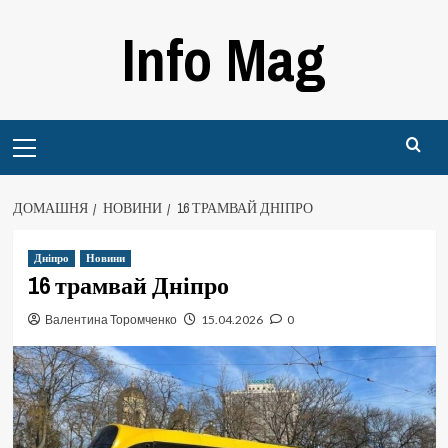
Перейти
Info Mag
до
вмісту
Primary
Menu
ДОМАШНЯ
НОВИНИ
16 ТРАМВАЙ ДНІПРО
Дніпро
Новини
16 трамвай Дніпро
Валентина Торомченко
15.04.2026
0