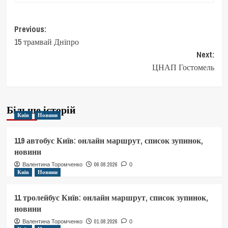
Post
Previous:
15 трамвай Дніпро
navigation
Next:
ЦНАП Гостомель
Більше історій
Київ
Новини
119 автобус Київ: онлайн маршрут, список зупинок,
новини
06.08.2026
Валентина Торомченко
0
Київ
Новини
11 тролейбус Київ: онлайн маршрут, список зупинок,
новини
01.08.2026
Валентина Торомченко
0