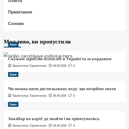
Освіта
Привітання
Сонник
Можливо, ви пропустили
Інше
Скільки заробляє психолог в Україні та за кордоном
09.08.2026
Валентина Торомченко
0
Інше
Чи можна пити дистильовану воду: що потрібно знати
09.08.2026
Валентина Торомченко
0
Інше
Занзібар на карті: де знайти і як орієнтуватись
08.08.2026
Валентина Торомченко
0