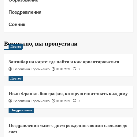
Поздравления
Сонник
Возможно, вы пропустили
Другое
Занзибар на карте: где найти и как ориентироваться
08.08.2026
Валентина Торомченко
0
Другое
Иван Франко: биография, которую стоит знать каждому
08.08.2026
Валентина Торомченко
0
Поздравления
Поздравления маме с днем рождения своими словами до
слез