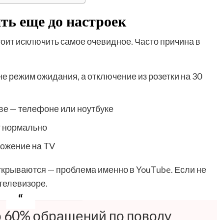
ть еще до настроек
тоит исключить самое очевидное. Часто причина в
е режим ожидания, а отключение из розетки на 30
ве — телефоне или ноутбуке
т нормально
ложение на TV
открываются — проблема именно в YouTube. Если не
 телевизоре.
ло 60% обращений по поводу