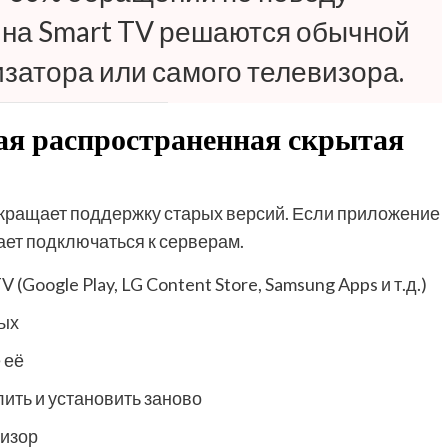
на Smart TV решаются обычной
затора или самого телевизора.
ая распространенная скрытая
екращает поддержку старых версий. Если приложение
ает подключаться к серверам.
Google Play, LG Content Store, Samsung Apps и т.д.)
ных
 её
ить и установить заново
визор