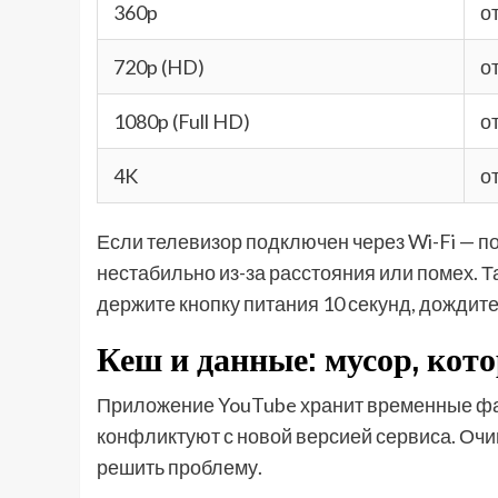
360p
о
720p (HD)
о
1080p (Full HD)
о
4K
о
Если телевизор подключен через Wi-Fi — п
нестабильно из-за расстояния или помех. 
держите кнопку питания 10 секунд, дождите
Кеш и данные: мусор, кот
Приложение YouTube хранит временные фа
конфликтуют с новой версией сервиса. Оч
решить проблему.