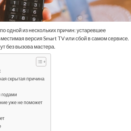
 по одной из нескольких причин: устаревшее
местимая версия Smart TV или сбой в самом сервисе.
ут без вызова мастера.
к
ная скрытая причина
я годами
ние уже не поможет
ет
е