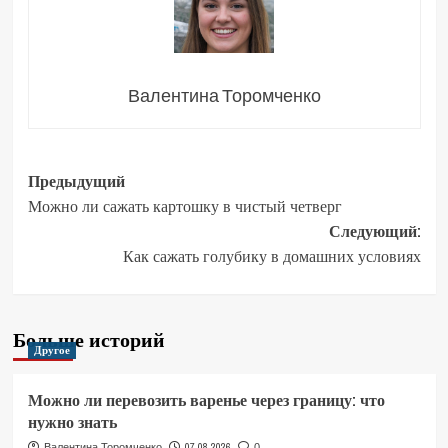
Валентина Торомченко
Навигация
Предыдущий
Можно ли сажать картошку в чистый четверг
записи
Следующий:
Как сажать голубику в домашних условиях
Больше историй
Другое
Можно ли перевозить варенье через границу: что
нужно знать
07.08.2026
Валентина Торомченко
0