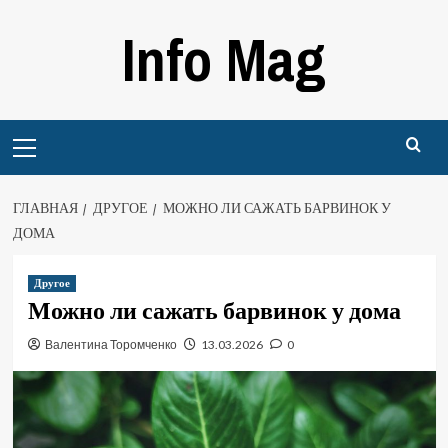
Перейти
Info Mag
к
содержимому
Primary
Menu
ГЛАВНАЯ
ДРУГОЕ
МОЖНО ЛИ САЖАТЬ БАРВИНОК У
ДОМА
Другое
Можно ли сажать барвинок у дома
Валентина Торомченко
13.03.2026
0