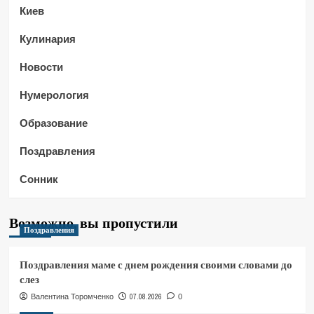
Киев
Кулинария
Новости
Нумерология
Образование
Поздравления
Сонник
Возможно, вы пропустили
Поздравления
Поздравления маме с днем рождения своими словами до
слез
07.08.2026
Валентина Торомченко
0