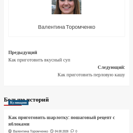
Валентина Торомченко
Навигация
Предыдущий
Как приготовить вкусный суп
записи
Следующий:
Как приготовить перловую кашу
Больше историй
Кулинария
Как приготовить шарлотку: пошаговый рецепт с
яблоками
04.08.2026
Валентина Торомченко
0