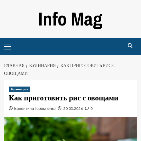
Перейти
Info Mag
к
содержимому
Primary
Menu
ГЛАВНАЯ
КУЛИНАРИЯ
КАК ПРИГОТОВИТЬ РИС С
ОВОЩАМИ
Кулинария
Как приготовить рис с овощами
Валентина Торомченко
20.03.2026
0