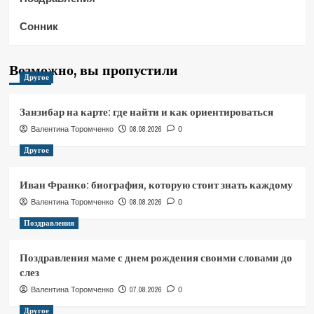
Сонник
Возможно, вы пропустили
Другое
Занзибар на карте: где найти и как ориентироваться
08.08.2026
Валентина Торомченко
0
Другое
Иван Франко: биография, которую стоит знать каждому
08.08.2026
Валентина Торомченко
0
Поздравления
Поздравления маме с днем рождения своими словами до
слез
07.08.2026
Валентина Торомченко
0
Другое