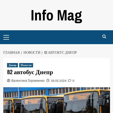
Перейти
Info Mag
к
содержимому
Primary
Menu
ГЛАВНАЯ
НОВОСТИ
82 АВТОБУС ДНЕПР
Днепр
Новости
82 автобус Днепр
Валентина Торомченко
18.03.2026
0