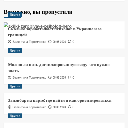
Возможно, вы пропустили
Другое
Сколько зарабатывает психолог в Украине и за
границей
09.08.2026
Валентина Торомченко
0
Другое
Можно ли пить дистиллированную воду: что нужно
знать
09.08.2026
Валентина Торомченко
0
Другое
Занзибар на карте: где найти и как ориентироваться
08.08.2026
Валентина Торомченко
0
Другое