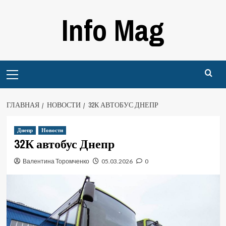
Перейти
Info Mag
к
содержимому
Primary
Menu
ГЛАВНАЯ
НОВОСТИ
32К АВТОБУС ДНЕПР
Днепр
Новости
32К автобус Днепр
Валентина Торомченко
05.03.2026
0