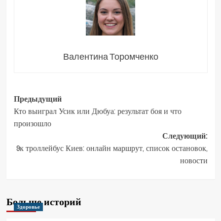
Валентина Торомченко
Навигация
Предыдущий
Кто выиграл Усик или Дюбуа: результат боя и что
записи
произошло
Следующий:
9к троллейбус Киев: онлайн маршрут, список остановок,
новости
Больше историй
Здоровье