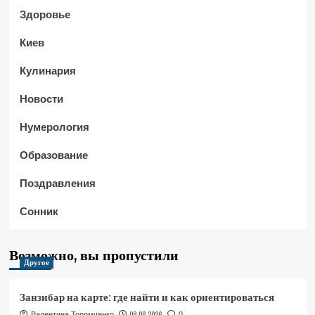
Здоровье
Киев
Кулинария
Новости
Нумерология
Образование
Поздравления
Сонник
Возможно, вы пропустили
Другое
Занзибар на карте: где найти и как ориентироваться
08.08.2026
Валентина Торомченко
0