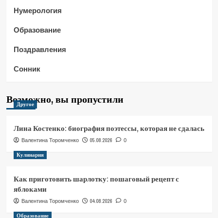
Нумерология
Образование
Поздравления
Сонник
Возможно, вы пропустили
Другое
Лина Костенко: биография поэтессы, которая не сдалась
05.08.2026
Валентина Торомченко
0
Кулинария
Как приготовить шарлотку: пошаговый рецепт с
яблоками
04.08.2026
Валентина Торомченко
0
Образование