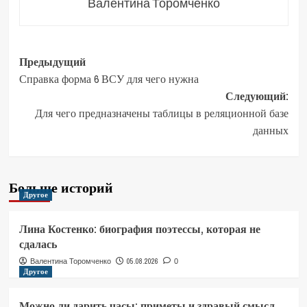
Валентина Торомченко
Навигация
Предыдущий
Справка форма 6 ВСУ для чего нужна
записи
Следующий:
Для чего предназначены таблицы в реляционной базе
данных
Больше историй
Другое
Лина Костенко: биография поэтессы, которая не
сдалась
05.08.2026
Валентина Торомченко
0
Другое
Можно ли дарить часы: приметы и здравый смысл