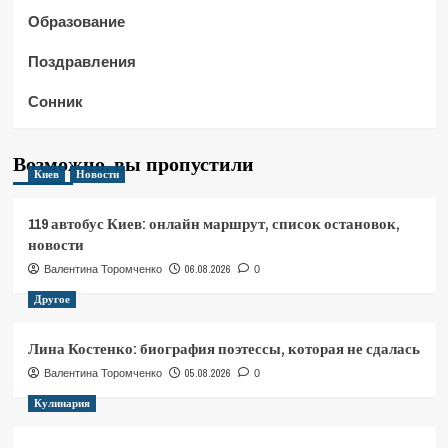
Образование
Поздравления
Сонник
Возможно, вы пропустили
Киев
Новости
119 автобус Киев: онлайн маршрут, список остановок,
новости
06.08.2026
Валентина Торомченко
0
Другое
Лина Костенко: биография поэтессы, которая не сдалась
05.08.2026
Валентина Торомченко
0
Кулинария