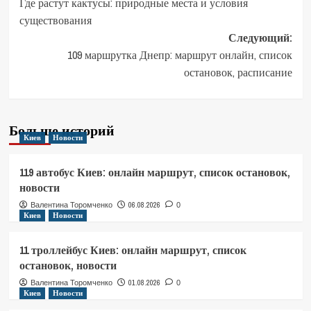
Где растут кактусы: природные места и условия
записи
существования
Следующий:
109 маршрутка Днепр: маршрут онлайн, список
остановок, расписание
Больше историй
Киев
Новости
119 автобус Киев: онлайн маршрут, список остановок,
новости
06.08.2026
Валентина Торомченко
0
Киев
Новости
11 троллейбус Киев: онлайн маршрут, список
остановок, новости
01.08.2026
Валентина Торомченко
0
Киев
Новости