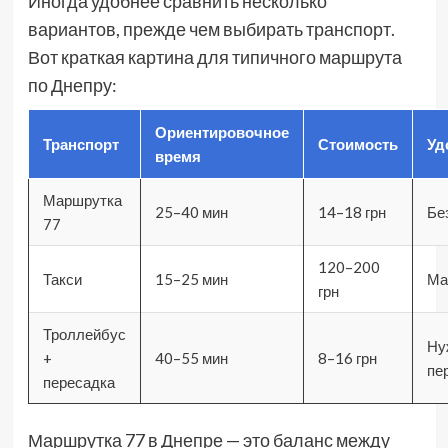
Иногда удобнее сравнить несколько
вариантов, прежде чем выбирать транспорт.
Вот краткая картина для типичного маршрута
по Днепру:
Ориентировочное
Транспорт
Стоимость
Уд
время
Маршрутка
25–40 мин
14–18 грн
Бе
77
120–200
Такси
15–25 мин
Ма
грн
Троллейбус
Ну
+
40–55 мин
8–16 грн
пе
пересадка
Маршрутка 77 в Днепре — это баланс между