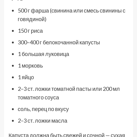
500 г фарша (свинина или смесь свинины с
говядиной)
150 г риса
300–400 г белокочанной капусты
1 большая луковица
1 морковь
1 яйцо
2–3 ст. ложки томатной пасты или 200 мл
томатного соуса
соль, перец по вкусу
2–3 ст. ложки масла
Капуста должна быть свежей и сочной — сухая