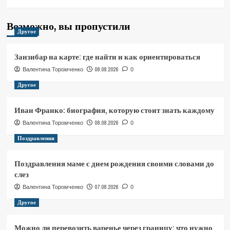
Возможно, вы пропустили
Другое
Занзибар на карте: где найти и как ориентироваться
08.08.2026
Валентина Торомченко
0
Другое
Иван Франко: биография, которую стоит знать каждому
08.08.2026
Валентина Торомченко
0
Поздравления
Поздравления маме с днем рождения своими словами до
слез
07.08.2026
Валентина Торомченко
0
Другое
Можно ли перевозить варенье через границу: что нужно