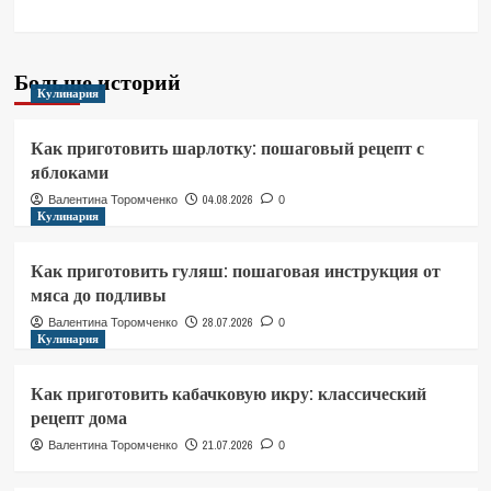
Больше историй
Кулинария
Как приготовить шарлотку: пошаговый рецепт с
яблоками
04.08.2026
Валентина Торомченко
0
Кулинария
Как приготовить гуляш: пошаговая инструкция от
мяса до подливы
28.07.2026
Валентина Торомченко
0
Кулинария
Как приготовить кабачковую икру: классический
рецепт дома
21.07.2026
Валентина Торомченко
0