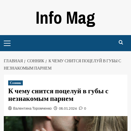
Перейти
Info Mag
к
содержимому
Primary
Menu
ГЛАВНАЯ
СОННИК
К ЧЕМУ СНИТСЯ ПОЦЕЛУЙ В ГУБЫ С
НЕЗНАКОМЫМ ПАРНЕМ
Сонник
К чему снится поцелуй в губы с
незнакомым парнем
Валентина Торомченко
08.01.2026
0