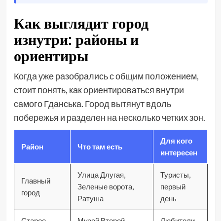
Как выглядит город
изнутри: районы и
ориентиры
Когда уже разобрались с общим положением,
стоит понять, как ориентироваться внутри
самого Гданська. Город вытянут вдоль
побережья и разделен на несколько четких зон.
Для кого
Район
Что там есть
интересен
Улица Длугая,
Туристы,
Главный
Зеленые ворота,
первый
город
Ратуша
день
Старое
Музей Второй
Любители