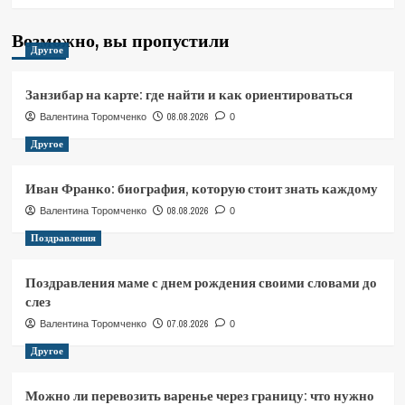
Возможно, вы пропустили
Другое
Занзибар на карте: где найти и как ориентироваться
08.08.2026
Валентина Торомченко
0
Другое
Иван Франко: биография, которую стоит знать каждому
08.08.2026
Валентина Торомченко
0
Поздравления
Поздравления маме с днем рождения своими словами до
слез
07.08.2026
Валентина Торомченко
0
Другое
Можно ли перевозить варенье через границу: что нужно